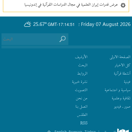
عرض قدرات إيران العلمية في مجال الدراسات القرآنية في إندونيسيا
25.67°
Friday 07 August 2026
GMT-17:14:51
؛
الصفحة الاولى
الأرشیف
كل الاخبار
البحث
أنشطة قرآنیة
الروابط
دينية
نشرة‌ خبریة
سیاسیة و اجتماعیة
التصويت
ثقافیة وعلمیة
من نحن
صور ـ فيديو
اتصل بنا
الطقس
RSS
English
Français
Türkçe