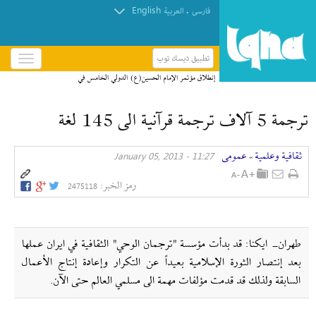
English
.
فارسی
العربیة
تطبيق ديسك توب
باز
و
إنطلاق مؤتمر الإمام الحسين(ع) الدولي الخامس في
بسته
العراق + صور
کردن
ترجمة 5 آلاف ترجمة قرآنية الى 145 لغة
منو
ثقافیة وعلمیة
عمومی
11:27 - January 05, 2013
»
رمز الخبر:
2475118
طهران- ايكنا: قد بدأت مؤسسة "ترجمان الوحي" الثقافية في ايران عملها
بعد إنتصار الثورة الإسلامية بعيداً عن التكرار وإعادة إنتاج الأعمال
السابقة ولذلك قد قدمت مؤلفات مهمة الى مسلمي العالم حتى الآن.