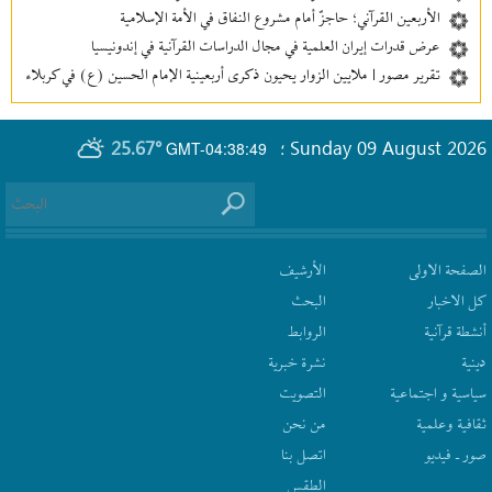
الأربعين القرآني؛ حاجزٌ أمام مشروع النفاق في الأمة الإسلامية
عرض قدرات إيران العلمية في مجال الدراسات القرآنية في إندونيسيا
تقرير مصور | ملايين الزوار يحيون ذكرى أربعينية الإمام الحسين (ع) في كربلاء
25.67°
Sunday 09 August 2026
GMT-04:38:49
؛
الصفحة الاولى
الأرشیف
كل الاخبار
البحث
أنشطة قرآنیة
الروابط
دينية
نشرة‌ خبریة
سیاسیة و اجتماعیة
التصويت
ثقافیة وعلمیة
من نحن
صور ـ فيديو
اتصل بنا
الطقس