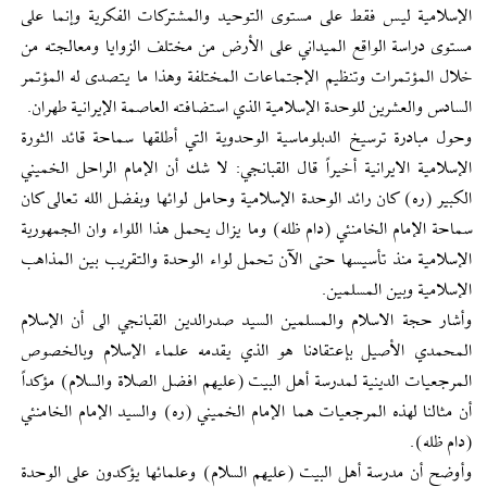
الإسلامية ليس فقط على مستوى التوحيد والمشتركات الفكرية وإنما على
مستوى دراسة الواقع الميداني على الأرض من مختلف الزوايا ومعالجته من
خلال المؤتمرات وتنظيم الإجتماعات المختلفة وهذا ما يتصدى له المؤتمر
السادس والعشرين للوحدة الإسلامية الذي استضافته العاصمة الإيرانية طهران.
وحول مبادرة ترسيخ الدبلوماسية الوحدوية التي أطلقها سماحة قائد الثورة
الإسلامية الايرانية أخيراً قال القبانجي: لا شك أن الإمام الراحل الخميني
الكبير (ره) كان رائد الوحدة الإسلامية وحامل لوائها وبفضل الله تعالى كان
سماحة الإمام الخامنئي (دام ظله) وما يزال يحمل هذا اللواء وان الجمهورية
الإسلامية منذ تأسيسها حتى الآن تحمل لواء الوحدة والتقريب بين المذاهب
الإسلامية وبين المسلمين.
وأشار حجة الاسلام والمسلمين السيد صدرالدين القبانجي الى أن الإسلام
المحمدي الأصيل بإعتقادنا هو الذي يقدمه علماء الإسلام وبالخصوص
المرجعيات الدينية لمدرسة أهل البيت (عليهم افضل الصلاة والسلام) مؤكداً
أن مثالنا لهذه المرجعيات هما الإمام الخميني (ره) والسيد الإمام الخامنئي
(دام ظله).
وأوضح أن مدرسة أهل البيت (عليهم السلام) وعلمائها يؤكدون على الوحدة