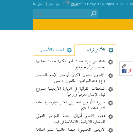
|
GMT
, Friday 07 August 2026
٬
من نحن
اتصل بنا
25.67°
احدث الأخبار
الأکثر قراءة
طفلة من غزة فقدت أمها لكنها حققت حلمها
بحفظ القرآن + فيديو
الزائرون يحيون ذكرى أربعين الإمام الحسين
(ع) عند المرقدين الطاهرين + صور
المحطات القرآنية في الزيارة الأربعينية مشروع
لبناء الإنسان معرفیاً وروحياً
مسيرة الأربعين الحسيني تعتبر دبلوماسية عامة
لنشر ثقافة السلام
دعوة لتقديم أوراق بحثية للمؤتمر الدولي
للحضارة الإيرانية ـ الإسلامية في فيينا
الأربعين الحسيني؛ منصة عالمية لنشر الثقافة