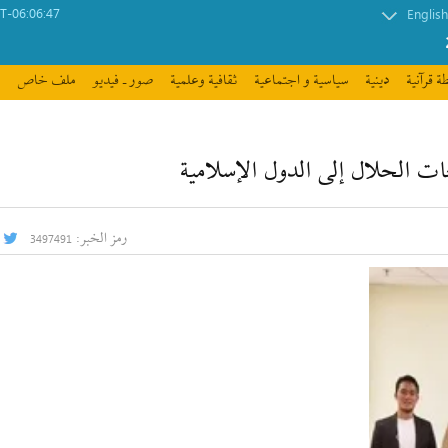
-06:06:47
English
ة قرآنیة
دينية
سیاسیة و اجتماعیة
ثقافیة وعلمیة
صور ـ فيديو
ملف خاص
ت الحلال إلى الدول الإسلامية
رمز الخبر:
3497491