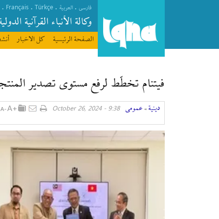
Français
Türkçe
.
.
.
.
فارسی
العربیة
وکالة الأنباء القرآنیة الدولیة
الصفحة الرئیسیة
كل الاخبار
أنشط
فیتنام تخطّط لرفع مستوى تصدير المنتجا
دينية
عمومی
9:38 - October 26, 2024
»