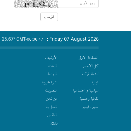
25.67°
Friday 07 August 2026
GMT-06:06:47
؛
الصفحة الاولى
الأرشیف
كل الاخبار
البحث
أنشطة قرآنیة
الروابط
دينية
نشرة‌ خبریة
سیاسیة و اجتماعیة
التصويت
ثقافیة وعلمیة
من نحن
صور ـ فيديو
اتصل بنا
الطقس
RSS