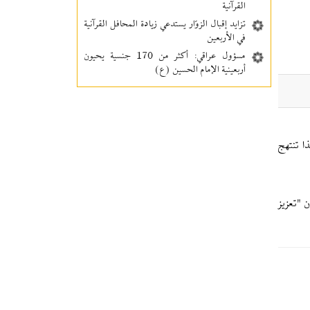
القرآنية
تزايد إقبال الزوّار يستدعي زيادة المحافل القرآنية
في الأربعين
مسؤول عراقي: أكثر من 170 جنسية يحيون
أربعينية الإمام الحسين (ع)
ا تنتهج
ل" تحت عنوان "تعزيز