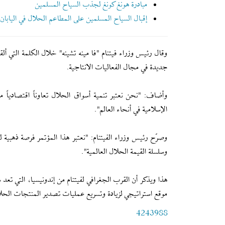
مبادرة هونغ كونغ لجذب السياح المسلمين
إقبال السياح المسلمين على المطاعم الحلال في اليابان
وقال رئيس وزراء فيتنام "فا مينه تشينه" خلال الكلمة التي ألق
جديدة في مجال الفعاليات الانتاجية.
وأضاف: "نحن نعتبر تنمية أسواق الحلال تعاوناً اقتصادياً م
الإسلامية في أنحاء العالم".
وصرّح رئيس وزراء الفيتنام: "نعتبر هذا المؤتمر فرصة ذهبية ل
وسلسلة القيمة الحلال العالمية".
هذا ويذكر أن القرب الجغرافي لفيتنام من إندونيسيا، التي تعد
موقع استراتيجي لزيادة وتسريع عمليات تصدير المنتجات الحل
4243988