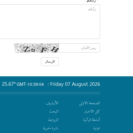
* رأیکم
25.67°
Friday 07 August 2026
GMT-10:39:04
؛
الصفحة الاولى
الأرشیف
كل الاخبار
البحث
أنشطة قرآنیة
الروابط
دينية
نشرة‌ خبریة