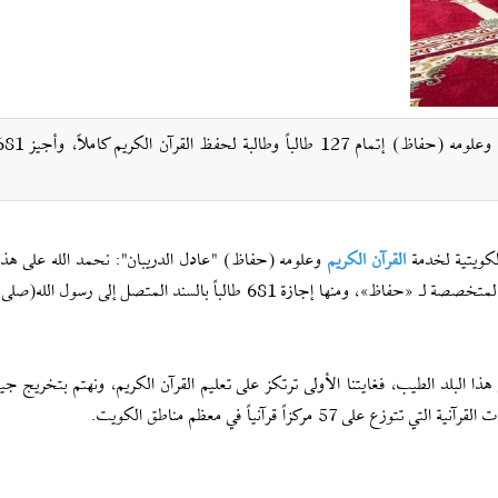
كويتية لخدمة
القرآن الكريم
وعلومه (حفاظ) "عادل الدريبان": نحمد الله على هذا 
الذي ينضم إلى العديد من الإنجازات في المشروعات القرآنية المتخصصة لـ «حفاظ»، ومنها إجازة 681 طالباً بالسند المتصل إلى
 البلد الطيب، فغايتنا الأولى ترتكز على تعليم القرآن الكريم، ونهتم بتخريج ج
مركزاً قرآنياً في معظم مناطق الكويت.