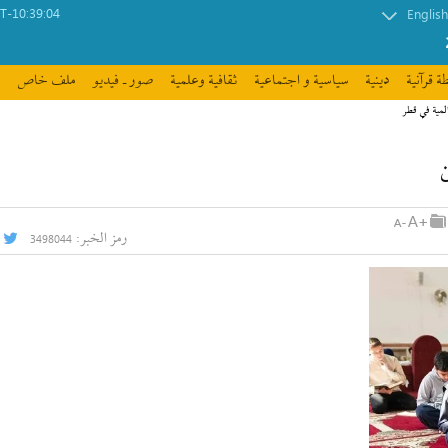
-10:39:04
English
ة قرآنیة
دينية
سیاسیة و اجتماعیة
ثقافیة وعلمیة
صور ـ فيديو
ملف خاص
لمية في قطر
رمز الخبر:
3498044