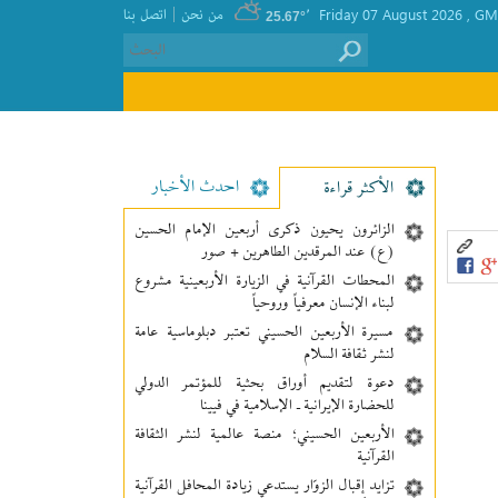
|
GMT
, Friday 07 August 2026
٬
من نحن
اتصل بنا
25.67°
احدث الأخبار
الأکثر قراءة
الزائرون يحيون ذكرى أربعين الإمام الحسين
(ع) عند المرقدين الطاهرين + صور
المحطات القرآنية في الزيارة الأربعينية مشروع
لبناء الإنسان معرفیاً وروحياً
مسيرة الأربعين الحسيني تعتبر دبلوماسية عامة
لنشر ثقافة السلام
دعوة لتقديم أوراق بحثية للمؤتمر الدولي
للحضارة الإيرانية ـ الإسلامية في فيينا
الأربعين الحسيني؛ منصة عالمية لنشر الثقافة
القرآنية
تزايد إقبال الزوّار يستدعي زيادة المحافل القرآنية