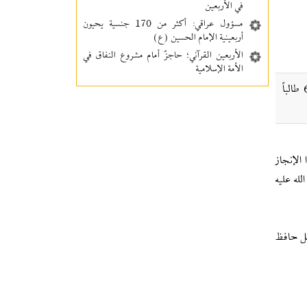
في الأربعين
مسؤول عراقي: أكثر من 170 جنسية يحيون
أربعينية الإمام الحسين (ع)
الأربعين القرآني؛ حاجزٌ أمام مشروع النفاق في
الأمة الإسلامية
إکنا: أعلنت الجمعية الخيرية الكويتية لخدمة القرآن الكريم وعلومه (حفاظ) إتمام 127 طالباً وطالبة لحفظ القرآن الكريم كاملاً، وأجيز 681 طالباً
الإنجاز
 رسول الله(صلى الله عليه
يل حافظ