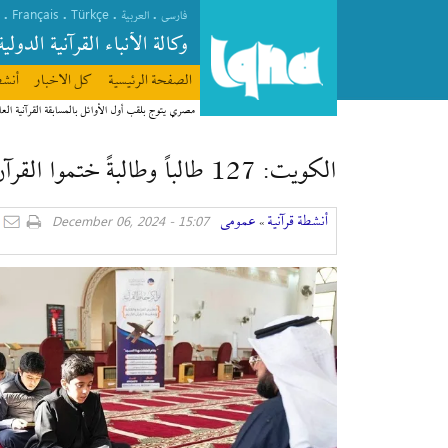
Français
Türkçe
.
.
.
.
فارسی
العربیة
وکالة الأنباء القرآنیة الدولیة
الصفحة الرئیسیة
كل الاخبار
أنشط
مصري يتوج بلقب أول الأوائل بالمسابقة القرآنية العا
الكويت: 127 طالباً وطالبةً ختموا القرآن
أنشطة قرآنیة
عمومی
15:07 - December 06, 2024
»