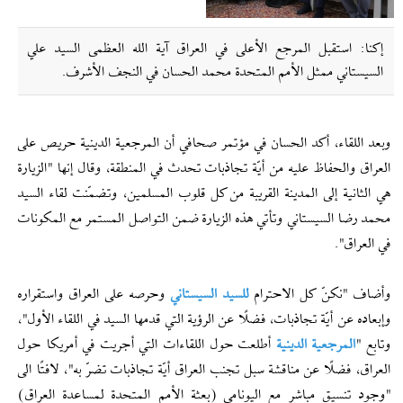
إکنا: استقبل المرجع الأعلى في العراق آية الله العظمى السيد علي
السيستاني ممثل الأمم المتحدة محمد الحسان في النجف الأشرف.
وبعد اللقاء، أكد الحسان في مؤتمر صحافي أن المرجعية الدينية حريص على
العراق والحفاظ عليه من أيّة تجاذبات تحدث في المنطقة، وقال إنها "الزيارة
هي الثانية إلى المدينة القريبة من كل قلوب المسلمين، وتضمّنت لقاء السيد
محمد رضا السيستاني وتأتي هذه الزيارة ضمن التواصل المستمر مع المكونات
في العراق".
وأضاف "نكنّ كل الاحترام
للسيد السيستاني
وحرصه على العراق واستقراره
وإبعاده عن أيّة تجاذبات، فضلًا عن الرؤية التي قدمها السيد في اللقاء الأول"،
وتابع "
المرجعية الدينية
أطلعت حول اللقاءات التي أجريت في أمريكا حول
العراق، فضلًا عن مناقشة سبل تجنب العراق أيّة تجاذبات تضرّ به"، لافتًا الى
"وجود تنسيق مباشر مع اليونامي (بعثة الأمم المتحدة لمساعدة العراق)