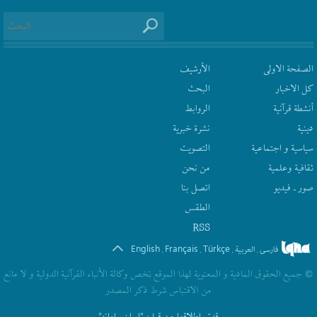
الصفحة الاولى
الأرشیف
كل الاخبار
البحث
أنشطة قرآنیة
الروابط
دينية
نشرة‌ خبریة
سیاسیة و اجتماعیة
التصويت
ثقافیة وعلمیة
من نحن
صور ـ فيديو
اتصل بنا
الطقس
RSS
English
Français
Türkçe
فارسی
العربیة
.
.
.
.
© جمیع الحقوق المادیة و المعنویة لهذا الموقع تخص وکالة الأنباء القرآنیة الدولیة و لا مانع
من الاقتباس شرط ذکر المصدر