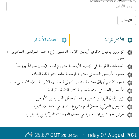
احدث الأخبار
الأکثر قراءة
الزائرون يحيون ذكرى أربعين الإمام الحسين (ع) عند المرقدين الطاهرين +
صور
المحطات القرآنية في الزيارة الأربعينية مشروع لبناء الإنسان معرفیاً وروحياً
مسيرة الأربعين الحسيني تعتبر دبلوماسية عامة لنشر ثقافة السلام
دعوة لتقديم أوراق بحثية للمؤتمر الدولي للحضارة الإيرانية ـ الإسلامية في فيينا
الأربعين الحسيني؛ منصة عالمية لنشر الثقافة القرآنية
تزايد إقبال الزوّار يستدعي زيادة المحافل القرآنية في الأربعين
الأربعين القرآني؛ حاجزٌ أمام مشروع النفاق في الأمة الإسلامية
عرض قدرات إيران العلمية في مجال الدراسات القرآنية في إندونيسيا
25.67°
Friday 07 August 2026
GMT-20:34:56
؛