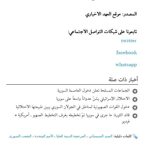
المصدر: موقع العهد الاخباري
تابعونا على شبكات التواصل الاجتماعي:
twitter
facebook
whatsapp
أخبار ذات صلة
الجماعات المسلحة تعلن دخول العاصمة السورية
الاحتلال الإسرائيلي يشنّ عدواناً واسعاً على سوريا
دخول القوات الصهيونية لمناطق في الجولان السوري يبين طبيعتها الاحتلالية
قائد الثورة: ما جرى في سوريا تمّ تخطيطه بغرف التخطيط الصهيو ـ أمريكية +
فيديو
کلمات دلیلیة:
السيد السيستاني
،
المرجعية الدينية العليا
،
الأمم المتحدة
،
الشعب السوری