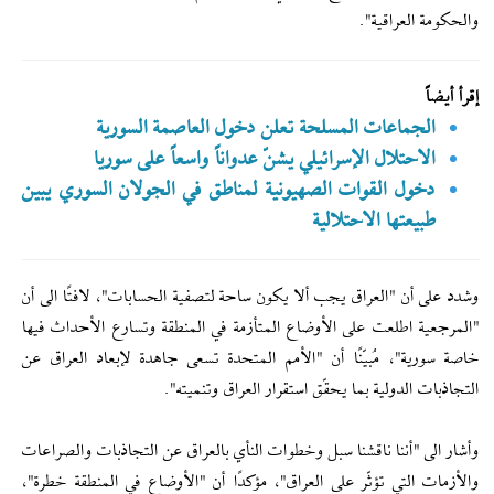
والحكومة العراقية".
إقرأ أيضاً
الجماعات المسلحة تعلن دخول العاصمة السورية
الاحتلال الإسرائيلي يشنّ عدواناً واسعاً على سوريا
دخول القوات الصهيونية لمناطق في الجولان السوري يبين
طبيعتها الاحتلالية
وشدد على أن "العراق يجب ألا يكون ساحة لتصفية الحسابات"، لافتًا الى أن
"المرجعية اطلعت على الأوضاع المتأزمة في المنطقة وتسارع الأحداث فيها
خاصة سورية"، مُبيّنًا أن "الأمم المتحدة تسعى جاهدة لإبعاد العراق عن
التجاذبات الدولية بما يحقّق استقرار العراق وتنميته".
وأشار الى "أننا ناقشنا سبل وخطوات النأي بالعراق عن التجاذبات والصراعات
والأزمات التي تؤثّر على العراق"، مؤكدًا أن "الأوضاع في المنطقة خطرة"،