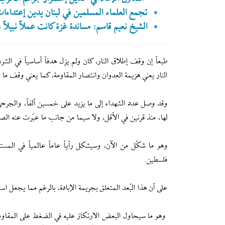
تجمع العلماء المسلمين في لبنان يدين إعتداءا
الشيخ نعيم قاسم: ‫مساندة غزة كانت عملاً نبيلاً ‫
طبعاً إن وقف إطلاق النار، كان ولم يزل هدفاً أساسياً في ال
النار يعني هزيمة العدوان وانتصار المقاومة، كما يعني وقف م
لها، منذ قرنين في الأقل، ولا سيما من جانب ما عبّرت عنه الصورة 
وهو ما شكّل من الآن، وسيشكل رأياً عاماً عالمياً في المستق
فلسطين.
على أن هذا البُعد المتعلق بجريمة الإبادة، بالرغم مما يجعل 
وهو ما سيحاول البعض الارتكاز عليه في الضغط على المقاومة،