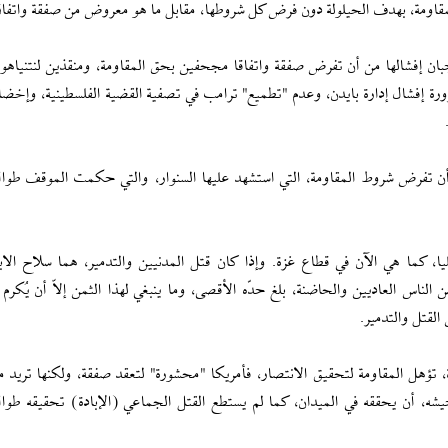
 المقاومة، بهدف الحيلولة دون فرض كل شروطها، مقابل ما هو معروض من صفقة واتفا
 يوجبان إفشالها من أن تفرض صفقة واتفاقا مجحفين بحق المقاومة، ومنقذين لنتنياهو
ة إفشال إدارة بايدن، وعدم "تطميع" ترامب في تصفية القضية الفلسطينية، وإخضا
، أن تفرض شروط المقاومة، التي استشهد عليها السنوار، والتي حكمت الموقف طوال
ا، كما هي الآن في قطاع غزة. وإذا كان قتل المدنيين والتدمير، هما سلاح الاب
لناس العاديين والحاضنة، بلغ حدّه الأقصى، وما ينبغي لهذا الثمن إلاّ أن يُكرم ب
القتل والتدمير.
تؤهل المقاومة لتحقيق الانتصار، فأمريكا "محشورة" لتعقد صفقة، ولكنها تريد 
يشه، أن يحققه في الميدان، كما لم يستطع القتل الجماعي (الإبادة) تحقيقه طوال