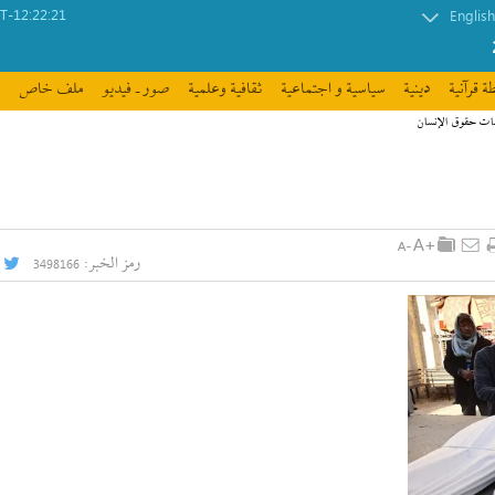
-12:22:21
English
ة قرآنیة
دينية
سیاسیة و اجتماعیة
ثقافیة وعلمیة
صور ـ فيديو
ملف خاص
مات حقوق الإنسان
رمز الخبر:
3498166