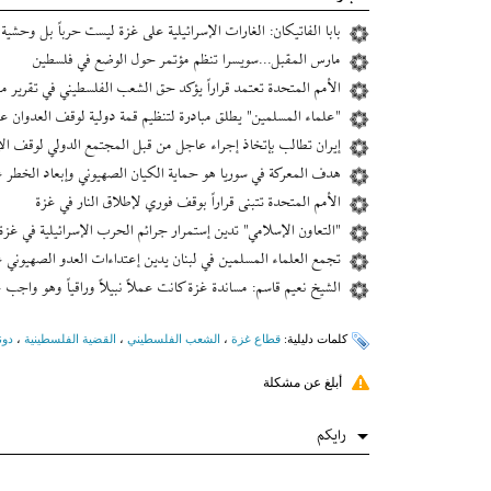
بابا الفاتيكان: الغارات الإسرائيلية على غزة ليست حرباً بل وحشية
مارس المقبل...سويسرا تنظم مؤتمر حول الوضع في فلسطين
الأمم المتحدة تعتمد قراراً يؤكد حق الشعب الفلسطيني في تقرير م
"علماء المسلمين" يطلق مبادرة لتنظيم قمة دولية لوقف العدوان ع
إیران تطالب بإتخاذ إجراء عاجل من قبل المجتمع الدولي لوقف الإ
هدف المعركة في سوريا هو حماية الكيان الصهيوني وإبعاد الخطر ع
الأمم المتحدة تتبنى قراراً بوقف فوري لإطلاق النار في غزة
"التعاون الإسلامي" تدين إستمرار جرائم الحرب الإسرائيلية في غزة
تجمع العلماء المسلمين في لبنان يدين إعتداءات العدو الصهيوني ع
الشيخ نعيم قاسم: ‫مساندة غزة كانت عملاً نبيلاً وراقياً وهو واجب ‫ع
کلمات دلیلیة:
قطاع غزة
،
الشعب الفلسطيني
،
القضية الفلسطينية
،
دون
أبلغ عن مشكلة
رایکم