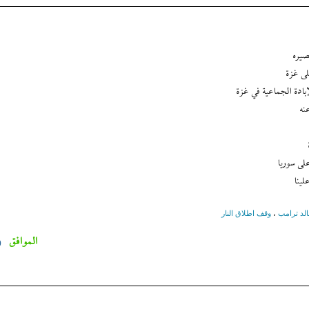
صيره
لى غزة
بادة الجماعية في غزة
نه
لى سوريا
لينا
الد ترامب
،
وقف اطلاق النار
الموافق
0