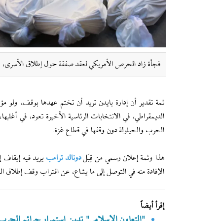
فجأة زاد الحرص الأمريكي لعقد صفقة حول إطلاق الأسرى، وع
ثمة تقدير أن إدارة بايدن تريد أن تختم عهدها بوقف، ولو مؤ
الديمقراطي، في الانتخابات الرئاسية الأخيرة تعود، في أغلبها
الحرب والحيلولة دون وقفها في قطاع غزة.
هذا وثمة إعلان رسمي من قِبَل
دونالد ترامب
يريد فيه إيقاف إ
الإفادة منه في التوصل إلى ما يشاع، عن اقتراب وقف إطلاق الن
إقرأ أيضاً
"التعاون الإسلامي" تدين إستمرار جرائم الحرب 