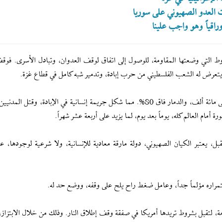
ت العدو الصهيوني على سوريا
وراقياً وهو واجب علينا
شروط التي وضعتها المقاومة، للوصول إلى اتفاق لوقف العدوان، وتبادل الأسرى. فوق
ا يتعرض له الشعب الفلسطيني من حرب إبادة، وتدمير شبه كامل في قطاع غزة.
وقد وصل عدد الشهداء إلى ما يزيد على خمسين ألفاً، والجرحى مائة ألف، والدمار فاق 80%. مما شكل جريمة إنسانية في الإبادة، وق
أمام العالم كله، يوماً بعد يوم، لما يزيد على أربعة عشر شهراً.
بل، يعتبر الكيان الصهيوني، دولة مارقة معادية للإنسانية، ولا شرعية لوجودها، 
استمراره مؤلماً جداً، وعامل ضغط راح يلح على وقفه، ووضع حد له.
 لتقبل بشروط تريدها أمريكا في صفقة وقف إطلاق النار. وذلك من خلال الابتزاز،