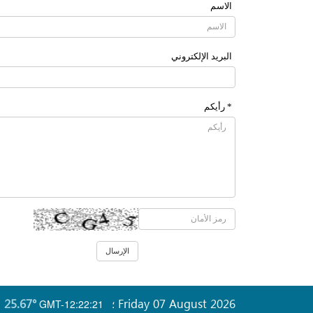
الاسم
البرید الإلکتروني
* رأیکم
25.67°
Friday 07 August 2026
GMT-12:22:21
؛