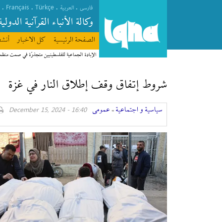
Français
Türkçe
.
.
.
.
فارسی
العربیة
وکالة الأنباء القرآنیة الدولیة
الصفحة الرئیسیة
كل الاخبار
أنشط
الإبادة الجماعية للفلسطينيين متجذرّة في صمت منظ
شروط إتفاق وقف إطلاق النار في غزة
سیاسیة و اجتماعیة
عمومی
16:40 - December 15, 2024
»