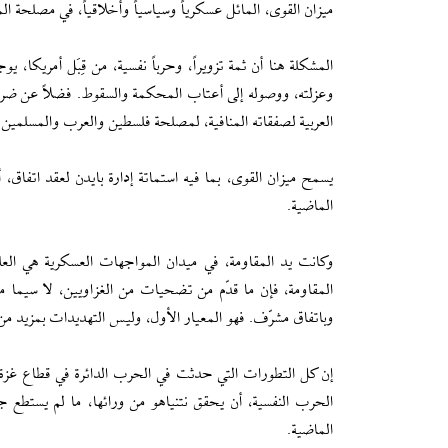
ميزان القوى، المائل عسكرياً وسياسياً وأخلاقياً، في مصلحة
المشكلة هنا أن ثمة تزويراً، وحرباً نفسية، من قِبَل أمريكا،
وعزلته، ووصوله إلى أعتاب المحكمة والسقوط. فضلاً عن ضرور
العربية لصفقاته المنافية، لمصلحة فلسطين والعرب والمسلمين.
يسمح ميزان القوى، بما فيه استماتة إدارة بايدن لعقد اتفاق
الماضية.
وكانت يد المقاومة، في ميدان المواجهات العسكرية هي العلي
المقاومة، فإن ما قدّم من تضحيات من الغزاويين، لا سيما من ا
وباتفاق مشرّف. فهو المعيار الأول، وليس التهديدات بمزيد من 
إن كل التطورات التي حدثت في الحرب الدائرة في قطاع غزة، 
الحرب النفسية، أن يحقق نتنياهو من ورائها، ما لم يستطع ج
الماضية.