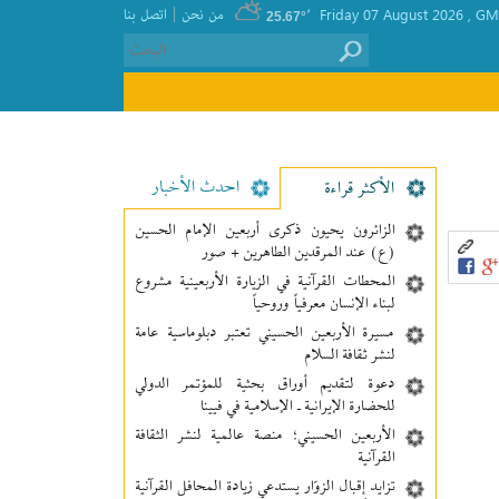
|
GMT
, Friday 07 August 2026
٬
من نحن
اتصل بنا
25.67°
احدث الأخبار
الأکثر قراءة
الزائرون يحيون ذكرى أربعين الإمام الحسين
(ع) عند المرقدين الطاهرين + صور
المحطات القرآنية في الزيارة الأربعينية مشروع
لبناء الإنسان معرفیاً وروحياً
مسيرة الأربعين الحسيني تعتبر دبلوماسية عامة
لنشر ثقافة السلام
دعوة لتقديم أوراق بحثية للمؤتمر الدولي
للحضارة الإيرانية ـ الإسلامية في فيينا
الأربعين الحسيني؛ منصة عالمية لنشر الثقافة
القرآنية
تزايد إقبال الزوّار يستدعي زيادة المحافل القرآنية