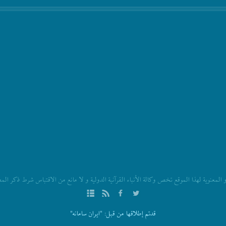
المعنویة لهذا الموقع تخص وکالة الأنباء القرآنیة الدولیة و لا مانع من الاقتباس شرط ذکر ال
قدتم إطلاقها من قبل:
"ایران سامانه"