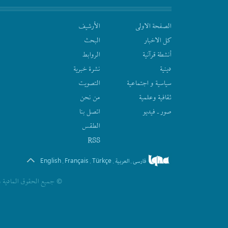
الصفحة الاولى
الأرشیف
كل الاخبار
البحث
أنشطة قرآنیة
الروابط
دينية
نشرة‌ خبریة
سیاسیة و اجتماعیة
التصويت
ثقافیة وعلمیة
من نحن
صور ـ فيديو
اتصل بنا
الطقس
RSS
English
Français
Türkçe
فارسی
العربیة
.
.
.
.
© جمیع الحقوق المادیة و 