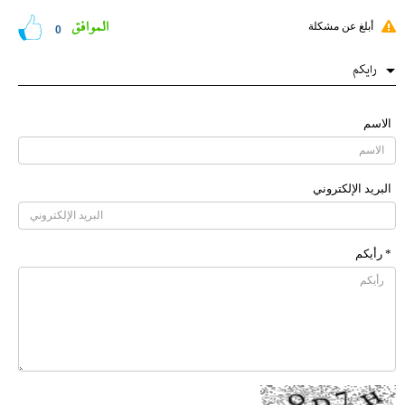
الموافق
أبلغ عن مشكلة
0
رایکم
الاسم
البرید الإلکتروني
* رأیکم