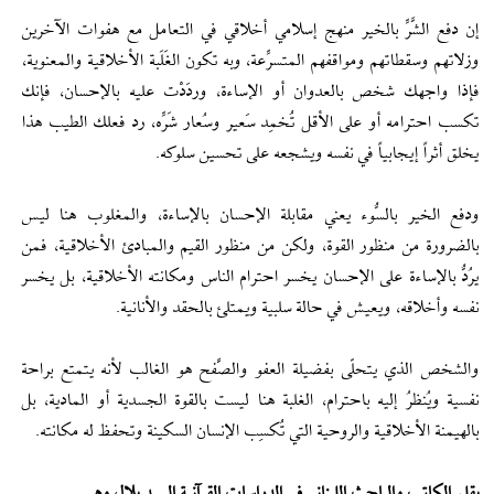
إن دفع الشَّرِّ بالخير منهج إسلامي أخلاقي في التعامل مع هفوات الآخرين
وزلاتهم وسقطاتهم ومواقفهم المتسرِّعة، وبه تكون الغَلَبة الأخلاقية والمعنوية،
فإذا واجهك شخص بالعدوان أو الإساءة، وردَدْت عليه بالإحسان، فإنك
تكسب احترامه أو على الأقل تُخمِد سَعير وسُعار شَرِّه، رد فعلك الطيب هذا
يخلق أثراً إيجابياً في نفسه ويشجعه على تحسين سلوكه.
ودفع الخير بالسُّوء يعني مقابلة الإحسان بالإساءة، والمغلوب هنا ليس
بالضرورة من منظور القوة، ولكن من منظور القيم والمبادئ الأخلاقية، فمن
يرُدُّ بالإساءة على الإحسان يخسر احترام الناس ومكانته الأخلاقية، بل يخسر
نفسه وأخلاقه، ويعيش في حالة سلبية ويمتلئ بالحقد والأنانية.
والشخص الذي يتحلّى بفضيلة العفو والصَّفح هو الغالب لأنه يتمتع براحة
نفسية ويُنظرُ إليه باحترام، الغلبة هنا ليست بالقوة الجسدية أو المادية، بل
بالهيمنة الأخلاقية والروحية التي تُكسِب الإنسان السكينة وتحفظ له مكانته.