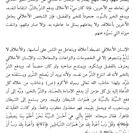
يصدر منهم، وهذا منهج يمتاز به الإنسان الأخلاقي عن الإنسان الغير أخلاقي
في تعامله مع الآخرين، فإذا كان سيِّءُ الأخلاق يدفع الشرَّ بالشَّرِّ، انتقاماً لنفسه،
ويدفع الخيرَ بالسُّوء، جحوداً للخير والفضل، فإن الشخص الأخلاقي يعامل
الآخرين بأخلاقه، ولا يعاملهم بمثل ما عاملوه به، وإلا صار مِثلهم، وانتفت
ميزته التي تميِّزه عنهم.
الإنسان الأخلاقي تضبطه أخلاقه ويتعامل مع الناس على أساسها، والأخلاق لا
تَشُعُّ وتتجوهر إلا في الخصومات والنزاعات والمعاملات، والإنسان الأخلاقي
يعترف بالفضل ويشكره، ويمتدح صاحبه ولو كان خصماً له، ويدفع الشرَّ
بالخير لأنه قد انتزع الشَّرَّ من نفسه، ولأنه يريد أن يُصلِح الشِّرير ويستنقذه من
شَرِّه، ولهذا خاطب الله تعالى رسوله الأكرم (ص) وخاطب من خلاله كل
الدُّعاة إليه بل كل مؤمن أن يدفع الإساءة بالحَسَنة، والشَّرَّ بالخير، ونَبَّه إلى أن
دفع السَّيِّئة بالسَّيِّئة من هَمَزات الشيطان وقِيَمِه، ومن يستمع إلى الشيطان
ويستجيب له ويعمل بقِيَمه، فهو مخذول مغلوب واقعاً، ولو كانت الغَلَبة له
ظاهراً، فقال سبحانه: ادْفَعْ بِالَّتِي هِيَ أَحْسَنُ السَّيِّئَةَ نَحْنُ أَعْلَمُ بِمَا يَصِفُونَ
﴿96﴾ وَقُلْ رَبِّ أَعُوذُ بِكَ مِنْ هَمَزَاتِ الشَّيَاطِينِ ﴿97﴾ وَأَعُوذُ بِكَ رَبِّ أَنْ