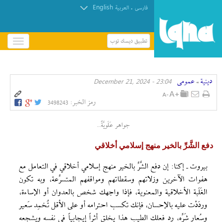
English
.
فارسی
العربیة
تطبيق ديسك توب
باز
و
بسته
کردن
دينية
عمومی
23:04 - December 21, 2024
منو
»
رمز الخبر:
3498243
جواهر عَلَويَّةٌ..
دفع الشَّرِّ بالخير منهج إسلامي أخلاقي
بيروت ـ إکنا: إن دفع الشَّرِّ بالخير منهج إسلامي أخلاقي في التعامل مع
هفوات الآخرين وزلاتهم وسقطاتهم ومواقفهم المتسرِّعة، وبه تكون
الغَلَبة الأخلاقية والمعنوية، فإذا واجهك شخص بالعدوان أو الإساءة،
وردَدْت عليه بالإحسان، فإنك تكسب احترامه أو على الأقل تُخمِد سَعير
وسُعار شَرِّه، رد فعلك الطيب هذا يخلق أثراً إيجابياً في نفسه ويشجعه