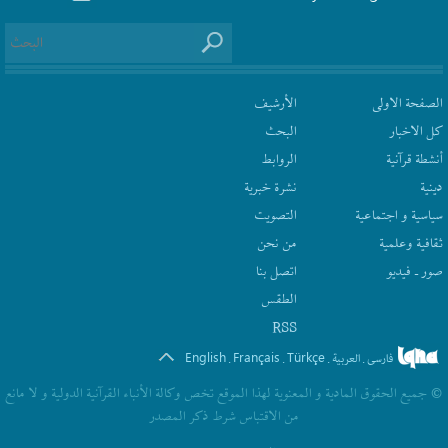
الصفحة الاولى
الأرشیف
كل الاخبار
البحث
أنشطة قرآنیة
الروابط
دينية
نشرة‌ خبریة
سیاسیة و اجتماعیة
التصويت
ثقافیة وعلمیة
من نحن
صور ـ فيديو
اتصل بنا
الطقس
RSS
English
Français
Türkçe
فارسی
العربیة
.
.
.
.
© جمیع الحقوق المادیة و المعنویة لهذا الموقع تخص وکالة الأنباء القرآنیة الدولیة و لا مانع
من الاقتباس شرط ذکر المصدر