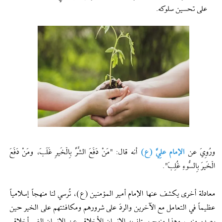
على تحسين سلوكه.
ورُوِيَ عن
الإمام علِيَّ (ع)
أنه قال: "مَنْ دَفَعَ الشَّرَّ بِالْخَيرِ غَلَبَ، ومَنْ دَفَعَ
الْخَيرَ بِالسُّوءِ غُلِبَ".
معادلة أخرى يكشف عنها الإمام أمير المؤمنين (ع)، تُرسي لنا منهجاً إسلامياً
عظيماً في التعامل مع الآخرين والردَ على شرورهم ومكافئتهم على الخير حين