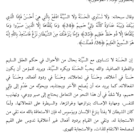
يَحْضُرُونِ ﴿98/ المؤمنون﴾.
وقال سبحانه: وَلَا تَسْتَوِي الْحَسَنَةُ وَلَا السَّيِّئَةُ ادْفَعْ بِالَّتِي هِيَ أَحْسَنُ فَإِذَا الَّذِي
بَيْنَكَ وَبَيْنَهُ عَدَاوَةٌ كَأَنَّهُ وَلِيٌّ حَمِيمٌ ﴿34﴾ وَمَا يُلَقَّاهَا إِلَّا الَّذِينَ صَبَرُوا وَمَا
يُلَقَّاهَا إِلَّا ذُو حَظٍّ عَظِيمٍ ﴿35﴾ وَإِمَّا يَنْزَغَنَّكَ مِنَ الشَّيْطَانِ نَزْغٌ فَاسْتَعِذْ بِاللَّهِ إِنَّهُ
هُوَ السَّمِيعُ الْعَلِيمُ ﴿36/ فُصِّلَت﴾.
إن الحَسَنة لا تتساوى مع السَّيِّئة بحال من الأحوال في حكم العقل السليم
والفطرة الصافية، والله يحبُّ الحَسَنَة ويكره السَّيِّئة، ويريد للمؤمن أن يكون
حَسناً في أخلاقه، وحَسَناً في تعاملاته، وحَسَناً في ردود أفعاله، وحَسَناً في
انفعالاته، كما يريد منه أن يُصلِح الآخر ويجتذبه، ويحوِّله من عَدُوٍ إلى وَلِيٍ
حميم، ولا شكَّ في أن هذا النحو من التعامل يحتاج إلى صبر ووعي، وتهذيب
للنفس، ومهارة الإمساك بنوازعها وغرائزها، والسيطرة على انفعالاتها، ولَمّا
كان الشيطان لا يفتأ ينزغ الإنسان ويوَسوِس له فإن الاستعاذة بالله منه تقي من
الاستجابة له، وتقي من القيام بردود أفعال غير أخلاقية تدوس على القيم
لمصلحة الانتقام للذات، والاستجابة للهوى.