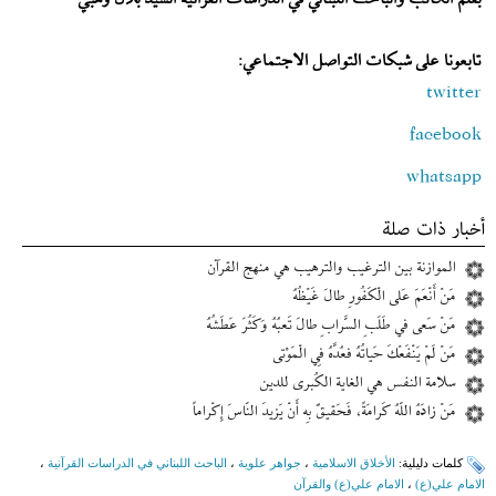
بقلم الكاتب والباحث اللبناني في الدراسات القرآنية السيد بلال وهبي
تابعونا على شبكات التواصل الاجتماعي:
twitter
facebook
whatsapp
أخبار ذات صلة
الموازنة بين الترغيب والترهيب هي منهج القرآن
مَنْ أَنْعَمَ عَلى الْكَفُورِ طالَ غَيْظُهُ
مَنْ سَعى في طَلَبِ السَّرابِ طالَ تَعبُهُ وَكَثُرَ عَطَشُهُ
مَنْ لَمْ يَنْفَعْكَ حَياتُهُ فعُدَّهُ فِي الْمَوْتى
سلامة النفس هي الغاية الكُبرى للدين
مَنْ زادَهُ اللّهُ كَرامَةً، فَحَقيقٌ بِه أَنْ يَزيدَ النّاسَ إِكْراماً
کلمات دلیلیة:
الأخلاق الاسلامية
،
جواهر علوية
،
الباحث اللبناني في الدراسات القرآنية
،
الامام علي(ع)
،
الامام علي(ع) والقرآن