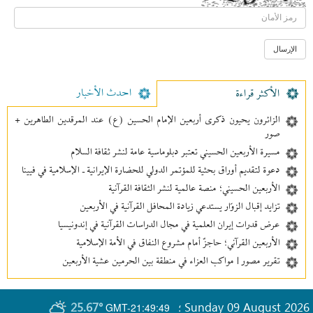
احدث الأخبار
الأکثر قراءة
الزائرون يحيون ذكرى أربعين الإمام الحسين (ع) عند المرقدين الطاهرين +
صور
مسيرة الأربعين الحسيني تعتبر دبلوماسية عامة لنشر ثقافة السلام
دعوة لتقديم أوراق بحثية للمؤتمر الدولي للحضارة الإيرانية ـ الإسلامية في فيينا
الأربعين الحسيني؛ منصة عالمية لنشر الثقافة القرآنية
تزايد إقبال الزوّار يستدعي زيادة المحافل القرآنية في الأربعين
عرض قدرات إيران العلمية في مجال الدراسات القرآنية في إندونيسيا
الأربعين القرآني؛ حاجزٌ أمام مشروع النفاق في الأمة الإسلامية
تقرير مصور | مواكب العزاء في منطقة بين‌ الحرمین عشية الأربعين
25.67°
Sunday 09 August 2026
GMT-21:49:49
؛