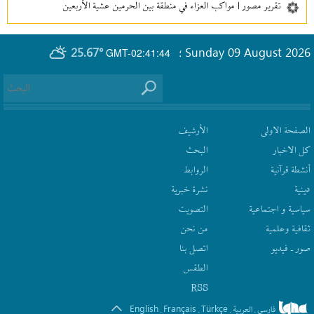
تقرير مصور | مواكب العزاء في منطقة بين‌ الحرمین عشية الأربعين
25.67°
Sunday 09 August 2026
GMT-02:41:44
؛
الصفحة الاولى
الأرشیف
كل الاخبار
البحث
أنشطة قرآنیة
الروابط
دينية
نشرة‌ خبریة
سیاسیة و اجتماعیة
التصويت
ثقافیة وعلمیة
من نحن
صور ـ فيديو
اتصل بنا
الطقس
RSS
English
Français
Türkçe
فارسی
العربیة
.
.
.
.