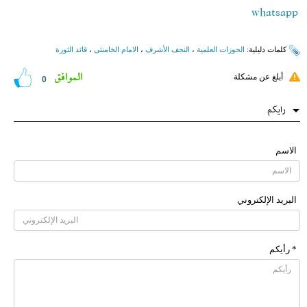
whatsapp
کلمات دلیلیة:
الحوزات العلمیة
،
النجف الأشرف
،
الامام الخامنئی
،
قائد الثورة
الموافق
أبلغ عن مشكلة
0
رایکم
الاسم
البرید الإلکتروني
* رأیکم