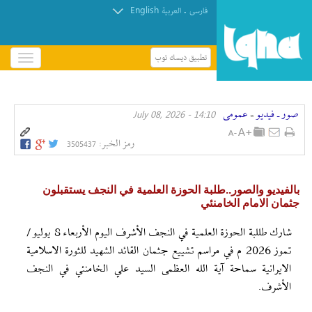
English
.
فارسی
العربیة
تطبيق ديسك توب
باز
و
بسته
کردن
صور ـ فيديو
عمومی
14:10 - July 08, 2026
منو
»
رمز الخبر:
3505437
بالفيديو والصور..طلبة الحوزة العلمية في النجف يستقبلون
جثمان الامام الخامنئي
شارك طللبة الحوزة العلمية في النجف الأشرف اليوم الأربعاء 8 يوليو /
تموز 2026 م في مراسم تشييع جثمان القائد الشهيد للثورة الاسلامية
الايرانية سماحة آية الله العظمى السيد علي الخامنئي في النجف
الأشرف.