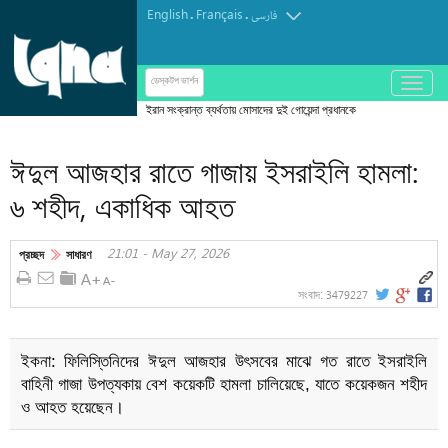
English
Français
.
.
فارسی
باز
ডেস্কটপ ভার্শন
و
ইরান সংক্রান্ত ব্যর্থতায় মোসাদের দুই গোয়েন্দা প্রধানকে
بسته
বরখাস্ত ‘ইরানে শাসনব্যবস্থা উৎখাতের পরিকল্পনাকারীদের
کردن
ঈদুল আজহার রাতে গাজায় ইসরাইলি হামলা:
জবাবদিহি করতেই হবে’
منو
৬ শহীদ, একাধিক আহত
21:01 - May 27, 2026
প্রচ্ছদ
সাধারণ
3479227
সংবাদ:
ইকনা: ফিলিস্তিনিদের ঈদুল আজহার উৎসবের মাঝে গত রাতে ইসরাইলি
বাহিনী গাজা উপত্যকায় বেশ কয়েকটি হামলা চালিয়েছে, যাতে কয়েকজন শহীদ
ও আহত হয়েছেন।