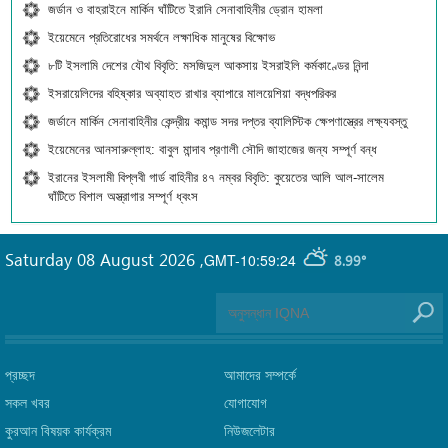
জর্ডান ও বাহরাইনে মার্কিন ঘাঁটিতে ইরানি সেনাবাহিনীর ড্রোন হামলা
ইয়েমেনে প্রতিরোধের সমর্থনে লক্ষাধিক মানুষের বিক্ষোভ
৮টি ইসলামি দেশের যৌথ বিবৃতি: মসজিদুল আকসায় ইসরাইলি কর্মকাণ্ডের নিন্দা
ইসরায়েলিদের বহিষ্কার অব্যাহত রাখার ব্যাপারে মালয়েশিয়া বদ্ধপরিকর
জর্ডানে মার্কিন সেনাবাহিনীর কেন্দ্রীয় কমান্ড সদর দপ্তর ব্যালিস্টিক ক্ষেপণাস্ত্রের লক্ষ্যবস্তু
ইয়েমেনের আনসারুল্লাহ: বাবুল মান্দাব প্রণালী সৌদি জাহাজের জন্য সম্পূর্ণ বন্ধ
ইরানের ইসলামী বিপ্লবী গার্ড বাহিনীর ৪৭ নম্বর বিবৃতি: কুয়েতের আলি আল-সালেম
ঘাঁটিতে বিশাল অস্ত্রাগার সম্পূর্ণ ধ্বংস
Saturday 08 August 2026
,
GMT-10:59:24
8.99°
প্রচ্ছদ
আমাদের সম্পর্কে
সকল খবর
যোগাযোগ
কুরআন বিষয়ক কার্যক্রম
নিউজলেটার