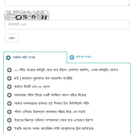
সর্বশেষ সংবাদ
সর্বাধিক পঠিত সংবাদ
১১ দলীয় ঐক্যের কর্মসূচি থেকে সরে দাঁড়াল খেলাফত মজলিস, একক কর্মসূচির ঘোষণা
ছবি | কারবালা মুয়াল্লার পথে আরবাঈন যাত্রীরা
জর্ডানে তিনটি এফ-৩৫ ধ্বংস
দখলদাররা পশ্চিম তীরের একটি মসজিদে আগুন ধরিয়ে দিয়েছে
গাজায় দখলদারদের হামলায় দুই শিশুসহ তিন ফিলিস্তিনি শহীদ
পশ্চিম এশিয়ায় নিরাপত্তা ব্যবস্থার পরিচয় নিয়ে এক লড়াই
ইরানের বিরুদ্ধে অভিযান সম্প্রসারণ থেকে সরে এসেছেন ট্রাম্প
ইরাকি আলেম সমাজ আমেরিকা-সৌদি আগ্রাসনের নিন্দা জানিয়েছে