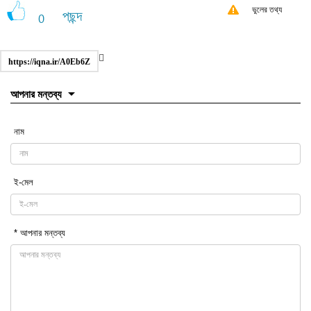
ভুলের তথ্য
পছন্দ
0
https://iqna.ir/A0Eb6Z
আপনার মন্তব্য
নাম
ই-মেল
* আপনার মন্তব্য