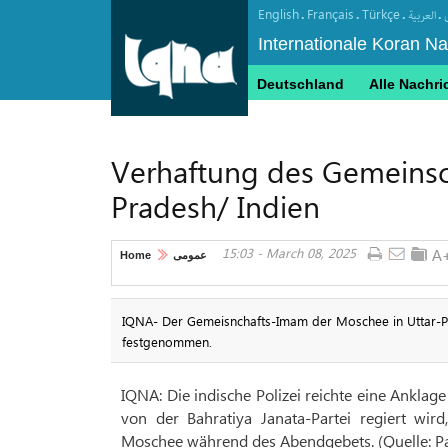
English
Français
Türkçe
.
.
.
.
العربیة
Internationale Koran N
Deutschland
Alle Nachri
Verhaftung des Gemeinsc
Pradesh/ Indien
15:03 - March 08, 2025
Home
عمومی
IQNA- Der Gemeisnchafts-Imam der Moschee in Uttar-P
festgenommen.
IQNA: Die indische Polizei reichte eine Ankla
von der Bahratiya Janata-Partei regiert wi
Moschee während des Abendgebets. (Quelle: Pa