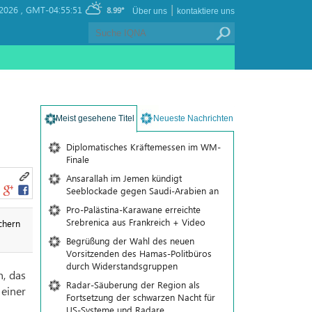
|
 2026 ,
GMT-04:55:51
8.99°
Über uns
kontaktiere uns
Meist gesehene Titel
Neueste Nachrichten
Diplomatisches Kräftemessen im WM-
Finale
Ansarallah im Jemen kündigt
Seeblockade gegen Saudi-Arabien an
Pro-Palästina-Karawane erreichte
Srebrenica aus Frankreich + Video
chern
Begrüßung der Wahl des neuen
Vorsitzenden des Hamas-Politbüros
durch Widerstandsgruppen
n, das
Radar-Säuberung der Region als
einer
Fortsetzung der schwarzen Nacht für
US-Systeme und Radare