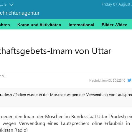
Friday 07 August
فارسی
achrichtenagentur
chten
Koran und Aktivitäten
International
Bilder -Video
haftsgebets-Imam von Uttar
3012340
Nachrichten-ID:
radesh / Indien wurde in der Moschee wegen der Verwendung von Lautspre
ge gegen den Imam der Moschee im Bundesstaat Uttar-Pradesh ei
rd, wegen Verwendung eines Lautsprechers ohne Erlaubnis in 
kistan Radio)