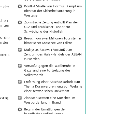
Konflikt Straße von Hormus: Kampf um
e der
Identität der Sicherheitsordnung in
Westasien
echern
Zionistische Zeitung enthüllt Plan der
nnten
USA und arabischer Länder zur
Schwächung der Hisbollah
s die
Besuch von zwei Millionen Touristen in
erden
historischer Moschee von Edirne
Malaysias Sarawak-Vorstoß zum
imen,
Zentrum des Halal-Handels der ASEAN
zu werden
Verstöße gegen die Waffenruhe in
Gaza sind eine Fortsetzung des
Völkermords
Entfernung einer Abschlussarbeit zum
Thema Koranverbrennung von Website
einer schwedischen Universität
Zionisten setzten eine Moschee im
eldung
Westjordanland in Brand
Beginn der Ermittlungen der
kanadischen Polizei wegen