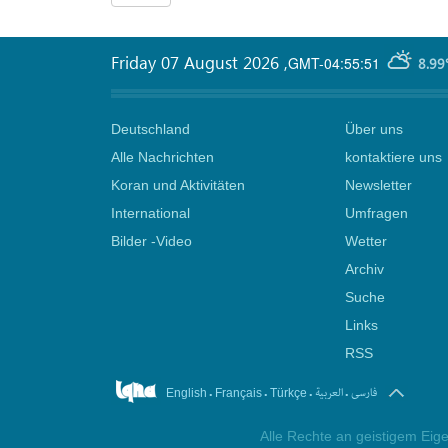
Friday 07 August 2026
,
GMT-04:55:51
8.99
Deutschland
Über uns
Alle Nachrichten
kontaktiere uns
Koran und Aktivitäten
Newsletter
International
Umfragen
Bilder -Video
Wetter
Archiv
Suche
Links
RSS
.
.
.
.
فارسی
العربیة
English
Français
Türkçe
Alle Rechte an geistigem Eige