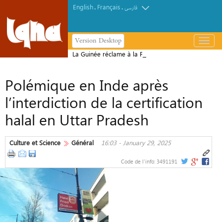
English
Français
.
.
فارسی
Version Desktop
باز
و
La Guinée réclame à la France les
بسته
restes de l’Almamy Bocar Biro et son
کردن
Polémique en Inde après
patrimoine historique
منو
l’interdiction de la certification
halal en Uttar Pradesh
Culture et Science
Général
16:03 - January 29, 2025
Code de l'info:
3491191