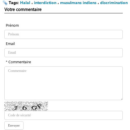
Tags:
Halal
،
interdiction
،
musulmans indiens
،
discrimination
Votre commentaire
Prénom
Email
* Commentaire