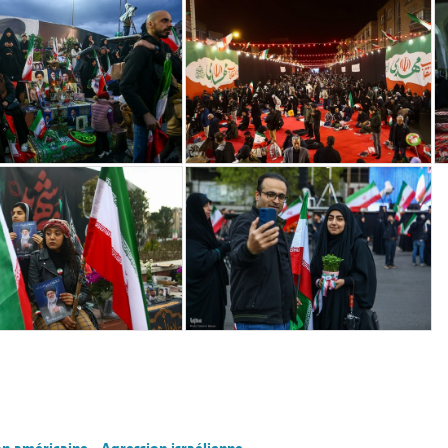
on américaine
،
Agression israélienne