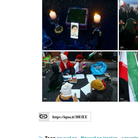
https://iqna.ir/30EfEE
Tags:
nouvel an
،
Nouvel an iranien
،
agressi