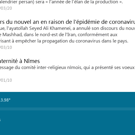
ndrier persan) sera « l'année de l’élan de la production ».
0/03/20
rs du nouvel an en raison de l'épidémie de coronavir
ue, l'ayatollah Seyed Ali Khamenei, a annulé son discours du nou
de Mashhad, dans le nord-est de l'Iran, conformément aux
isant à empêcher la propagation du coronavirus dans le pays.
0/03/10
raternité à Nîmes
 message du comité inter-religieux nîmois, qui a présenté ses voeu
8/01/10
13.98°
s