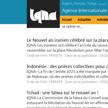
English
Français
Türkçe
.
.
.
.
العربیة
Agence Internationale
Accueil
Actualités
Activit
Le cadran solaire de la Mosquée 
islamique
Le Nouvel an iranien célébré sur la pla
IQNA-Les Iraniens ont célébré l'arrivée du nouvel
rassemblés sur la place Révolution pour fêter l'a
Code de l'info: 3495078 Date de la publication : 202
Indonésie : des prières collectives pour 
IQNA- La fin de l’année 2025 a été marquée par 
de Makassar, où des prières individuelles et coll
Code de l'info: 3494429 Date de la publication : 202
Tchad : une fatwa sur le nouvel an !
IQNA-La Commission de la fatwa du Conseil supér
entourant la félicitation du Nouvel An en affirma
musulmans qu’à l’égard des non-musulmans.