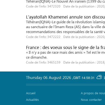
Téhéran(IQNA)-Le Nouvel An iranien (1399 du cale
Code de l'info: 3472320 Date de la publication : 202
L'ayatollah Khamenei annule son discou
Téhéran(IQNA)-Le guide de la révolution islamiq
au sanctuaire de l’Imam Reza (AS) dans la ville 
recommandations des responsables de la santé v
Code de l'info: 3472222 Date de la publication : 202
France : des voeux sous le signe de la f
« Il n’y a pas de race mais des amis » Tel est le
ce dimanche.
Code de l'info: 3465159 Date de la publication : 201
Thursday 06 August 2026
,
GMT-14:58:31
Accueil
A propos de nou
Actualités
Nous contacter