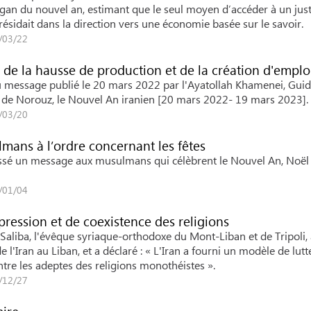
slogan du nouvel an, estimant que le seul moyen d’accéder à un jus
résidait dans la direction vers une économie basée sur le savoir.
2/03/22
de la hausse de production et de la création d'emplo
du message publié le 20 mars 2022 par l'Ayatollah Khamenei, Gui
n de Norouz, le Nouvel An iranien [20 mars 2022- 19 mars 2023].
2/03/20
lmans à l’ordre concernant les fêtes
ssé un message aux musulmans qui célèbrent le Nouvel An, Noël 
2/01/04
ppression et de coexistence des religions
aliba, l'évêque syriaque-orthodoxe du Mont-Liban et de Tripoli, 
l'Iran au Liban, et a déclaré : « L'Iran a fourni un modèle de lutt
ntre les adeptes des religions monothéistes ».
1/12/27