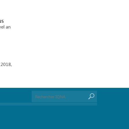
us
vel an
x 2018,