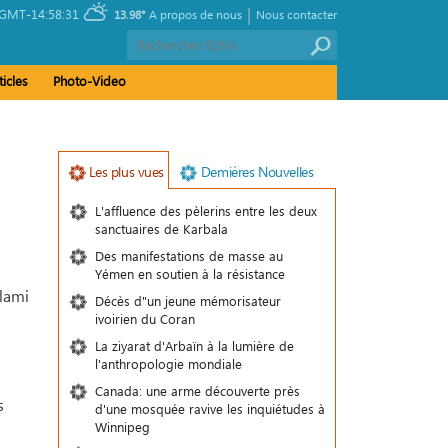
|
GMT-14:58:31
13.98°
A propos de nous
Nous contacter
ticles
Photo-Video
Les plus vues
Demiéres Nouvelles
L'affluence des pèlerins entre les deux
sanctuaires de Karbala
Des manifestations de masse au
Yémen en soutien à la résistance
slami
Décès d"un jeune mémorisateur
ivoirien du Coran
La ziyarat d'Arbaïn à la lumière de
l'anthropologie mondiale
Canada: une arme découverte près
s
d'une mosquée ravive les inquiétudes à
Winnipeg