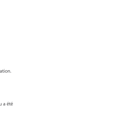
ation.
u a été