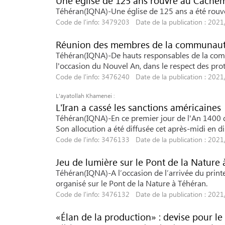
Une église de 125 ans rouvre au Cache
Téhéran(IQNA)-Une église de 125 ans a été rouver
Code de l'info: 3479203 Date de la publication : 202
Réunion des membres de la communauté
Téhéran(IQNA)-De hauts responsables de la com
l'occasion du Nouvel An, dans le respect des prot
Code de l'info: 3476240 Date de la publication : 202
L'ayatollah Khamenei :
L'Iran a cassé les sanctions américaines
Téhéran(IQNA)-En ce premier jour de l'An 1400 du 
Son allocution a été diffusée cet après-midi en dir
Code de l'info: 3476133 Date de la publication : 202
Jeu de lumière sur le Pont de la Nature 
Téhéran(IQNA)-A l’occasion de l’arrivée du print
organisé sur le Pont de la Nature à Téhéran.
Code de l'info: 3476132 Date de la publication : 202
«Élan de la production» : devise pour l