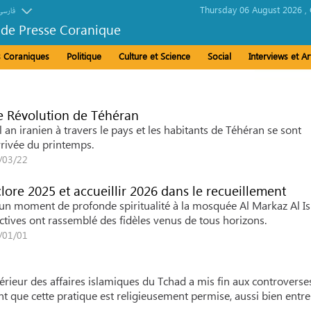
Thursday 06 August 2026 ,
فارسی
 de Presse Coranique
és Coraniques
Politique
Culture et Science
Social
Interviews et Ar
du Prophète, témoin du génie scientifique de la civilisation
ce Révolution de Téhéran
 an iranien à travers le pays et les habitants de Téhéran se sont
rrivée du printemps.
6/03/22
clore 2025 et accueillir 2026 dans le recueillement
un moment de profonde spiritualité à la mosquée Al Markaz Al I
ectives ont rassemblé des fidèles venus de tous horizons.
6/01/01
ieur des affaires islamiques du Tchad a mis fin aux controverse
nt que cette pratique est religieusement permise, aussi bien entre