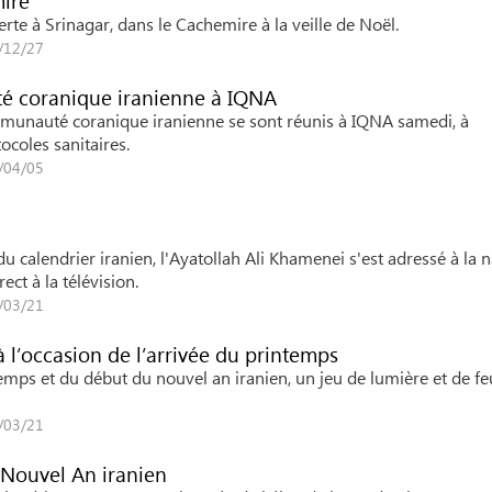
mire
te à Srinagar, dans le Cachemire à la veille de Noël.
1/12/27
 coranique iranienne à IQNA
munauté coranique iranienne se sont réunis à IQNA samedi, à
ocoles sanitaires.
1/04/05
calendrier iranien, l'Ayatollah Ali Khamenei s'est adressé à la n
ect à la télévision.
1/03/21
à l’occasion de l’arrivée du printemps
emps et du début du nouvel an iranien, un jeu de lumière et de fe
1/03/21
e Nouvel An iranien