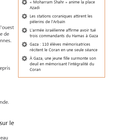
« Moharram Shahr » anime la place
Azadi
Les stations coraniques attirent les
pèlerins de l'Arbaïn
l'ouest
L'armée israélienne affirme avoir tué
de de
trois commandants du Hamas à Gaza
ennes.
Gaza : 110 élèves mémorisatrices
récitent le Coran en une seule séance
À Gaza, une jeune fille surmonte son
deuil en mémorisant l’intégralité du
epris
Coran
nde.
sur le
veau