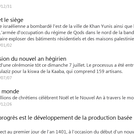
5/12/31
t le siège
e israélienne a bombardé l'est de la ville de Khan Yunis ainsi que 
. L'armée d'occupation du régime de Qods dans le nord de la ban
ire exploser des bâtiments résidentiels et des maisons palestini
5/01/02
sion du nouvel an hégirien
'une cérémonie tôt ce dimanche 7 juillet. Le processus a été entr
laziz pour la kiswa de la Kaaba, qui comprend 159 artisans.
4/07/07
le monde
ions de chrétiens célèbrent Noël et le Nouvel An à travers le mo
2/12/26
progrès est le développement de la production basée 
ect au premier jour de l’an 1401, à l’occasion du début d’un nou