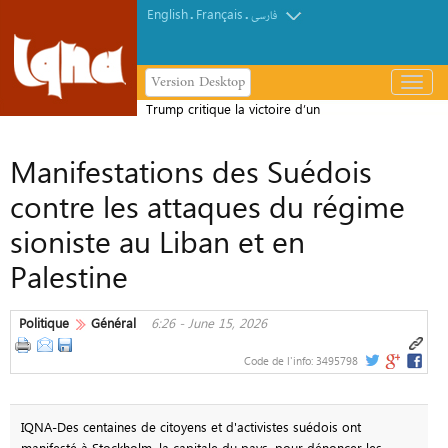
English
Français
.
.
فارسی
Version Desktop
باز
و
Trump critique la victoire d’un
بسته
candidat pro-palestinien lors de la
کردن
Manifestations des Suédois
primaire démocrate du Michigan
منو
contre les attaques du régime
sioniste au Liban et en
Palestine
Politique
Général
6:26 - June 15, 2026
Code de l'info:
3495798
IQNA-Des centaines de citoyens et d'activistes suédois ont
manifesté à Stockholm, la capitale du pays, pour dénoncer les