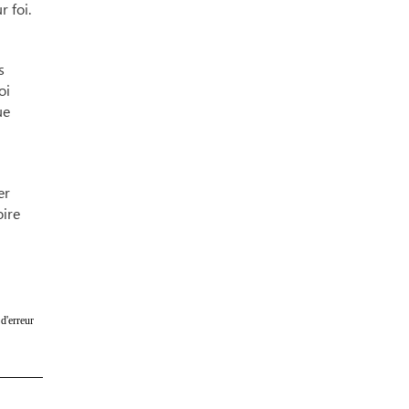
r foi.
s
oi
ue
er
oire
d'erreur