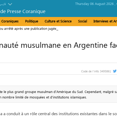
Thursday 06 August 2026 ,
فارسی
 de Presse Coranique
és Coraniques
Politique
Culture et Science
Social
Interviews et Ar
u arrêté après une publication jugée offensante envers la
auté musulmane en Argentine fa
Code de l'info:
3495861
e le plus grand groupe musulman d'Amérique du Sud. Cependant, malgré s
t un nombre limité de mosquées et d'institutions islamiques.
a a conduit à un rôle central des institutions existantes dans le s