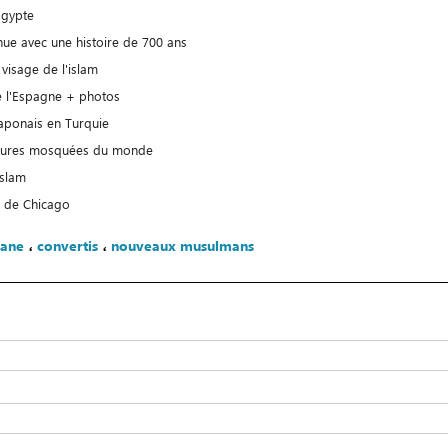
Égypte
e avec une histoire de 700 ans
visage de l'islam
 l'Espagne + photos
aponais en Turquie
lleures mosquées du monde
islam
e de Chicago
ane
،
convertis
،
nouveaux musulmans