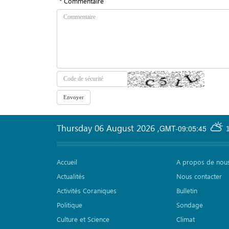
* Commentaire
Thursday 06 August 2026
,
GMT-09:05:45
Accueil
A propos de nou
Actualités
Nous contacter
Activités Coraniques
Bulletin
Politique
Sondage
Culture et Science
Climat