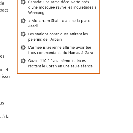
Canada: une arme découverte près
cle
d'une mosquée ravive les inquiétudes à
mpact
Winnipeg
« Moharram Shahr » anime la place
Azadi
Les stations coraniques attirent les
pèlerins de l'Arbaïn
L'armée israélienne affirme avoir tué
trois commandants du Hamas à Gaza
des
Gaza : 110 élèves mémorisatrices
récitent le Coran en une seule séance
e et
tissu
us
e
 à la