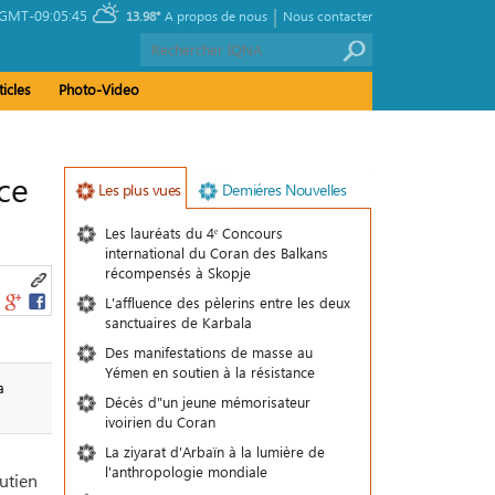
|
GMT-09:05:45
13.98°
A propos de nous
Nous contacter
ticles
Photo-Video
ce
Les plus vues
Demiéres Nouvelles
Les lauréats du 4ᵉ Concours
international du Coran des Balkans
récompensés à Skopje
L'affluence des pèlerins entre les deux
sanctuaires de Karbala
Des manifestations de masse au
Yémen en soutien à la résistance
a
Décès d"un jeune mémorisateur
ivoirien du Coran
La ziyarat d'Arbaïn à la lumière de
l'anthropologie mondiale
outien