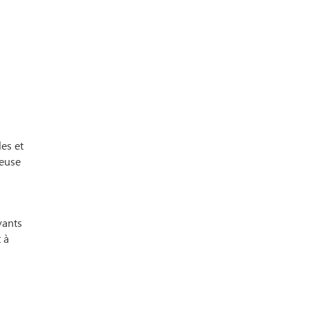
les et
ieuse
vants
 à