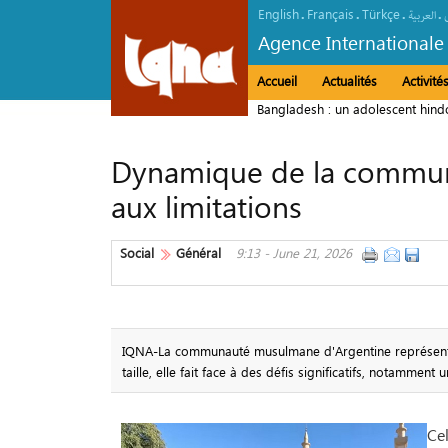
English
Français
Türkçe
.
.
.
.
العربیة
Agence Internationale
Accueil
Actualités
Activit
Bangladesh : un adolescent hindo
Kaaba
Dynamique de la commun
aux limitations
Social
Général
9:13 - June 21, 2026
IQNA-La communauté musulmane d'Argentine représent
taille, elle fait face à des défis significatifs, notammen
Cel