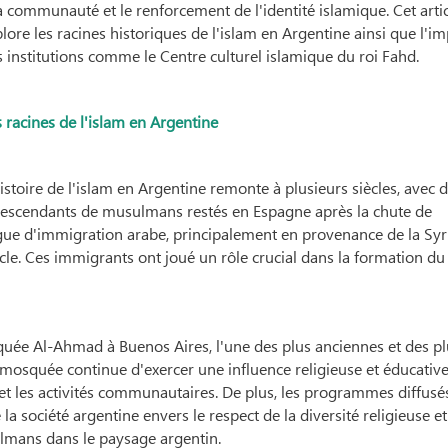
a communauté et le renforcement de l'identité islamique. Cet arti
lore les racines historiques de l'islam en Argentine ainsi que l'i
 institutions comme le Centre culturel islamique du roi Fahd.
 racines de l'islam en Argentine
istoire de l'islam en Argentine remonte à plusieurs siècles, avec 
 descendants de musulmans restés en Espagne après la chute de
ue d'immigration arabe, principalement en provenance de la Syri
ècle. Ces immigrants ont joué un rôle crucial dans la formation du 
ée Al-Ahmad à Buenos Aires, l'une des plus anciennes et des pl
mosquée continue d'exercer une influence religieuse et éducativ
s et les activités communautaires. De plus, les programmes diffusés
a société argentine envers le respect de la diversité religieuse et
usulmans dans le paysage argentin.