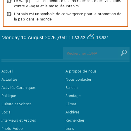
Le Waqf palestinien dénonce une recrudescence des violations
contre Al-Aqsa et la mosquée Ibrahimi
L'Arbaïn est un symbole de convergence pour la promotion de
la paix dans le monde
Monday 10 August 2026
,
GMT-11:33:52
13.98°
Accueil
A propos de nous
Actualités
Nous contacter
Activités Coraniques
Bulletin
Politique
Sondage
Culture et Science
Climat
Social
Archives
Interviews et Articles
Rechercher
Photo-Video
Liens