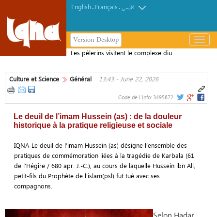
English
Français
.
.
فارسی
Version Desktop
باز
و
Les pèlerins visitent le complexe diu
بسته
roi Fahd pour la publication du Coran
کردن
Culture et Science
Général
13:43 - June 22, 2026
منو
Code de l'info:
3495872
Le deuil de l’imam Hussein (as) : de la douleur
historique à la pratique religieuse et sociale
IQNA-Le deuil de l’imam Hussein (as) désigne l’ensemble des
pratiques de commémoration liées à la tragédie de Karbala (61
de l’Hégire / 680 apr. J.-C.), au cours de laquelle Hussein ibn Ali,
petit-fils du Prophète de l’islam(psl) fut tué avec ses
compagnons.
Selon Hadar