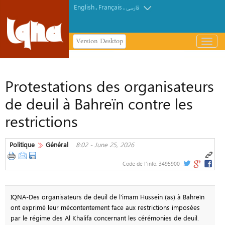
English
Français
.
.
فارسی
Version Desktop
باز
و
بسته
کردن
Protestations des organisateurs
منو
de deuil à Bahreïn contre les
restrictions
Politique
Général
8:02 - June 25, 2026
Code de l'info:
3495900
IQNA-Des organisateurs de deuil de l'imam Hussein (as) à Bahreïn
ont exprimé leur mécontentement face aux restrictions imposées
par le régime des Al Khalifa concernant les cérémonies de deuil.