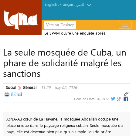
English
Français
.
.
فارسی
Version Desktop
باز
و
Le SPVM ouvre une enquête après
بسته
l’incendie d’une mosquée à Montréal
کردن
La seule mosquée de Cuba, un
منو
phare de solidarité malgré les
sanctions
Social
Général
11:29 - July 02, 2026
Code de l'info:
3495972
IQNA-Au cœur de La Havane, la mosquée Abdallah occupe une
place unique dans le paysage religieux cubain. Seule mosquée du
pays, elle est devenue bien plus qu’un simple lieu de prière.