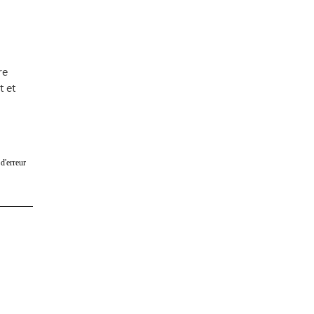
re
t et
d'erreur