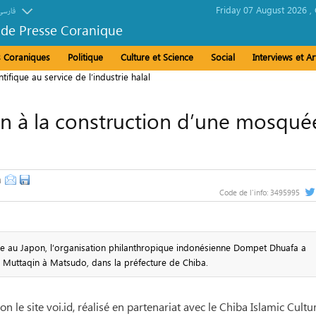
Friday 07 August 2026 ,
فارسی
 de Presse Coranique
és Coraniques
Politique
Culture et Science
Social
Interviews et Ar
ifique au service de l’industrie halal
en à la construction d’une mosqué
Code de l'info:
3495995
e au Japon, l’organisation philanthropique indonésienne Dompet Dhuafa a
 Muttaqin à Matsudo, dans la préfecture de Chiba.
on le site voi.id, réalisé en partenariat avec le Chiba Islamic Cultu