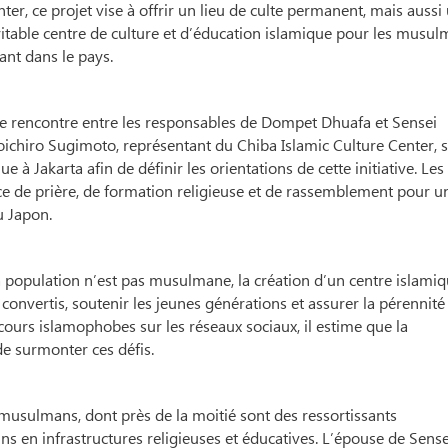
ter, ce projet vise à offrir un lieu de culte permanent, mais aussi
ritable centre de culture et d’éducation islamique pour les musu
ant dans le pays.
e rencontre entre les responsables de Dompet Dhuafa et Sensei
ichiro Sugimoto, représentant du Chiba Islamic Culture Center, s
ue à Jakarta afin de définir les orientations de cette initiative. Le
ce de prière, de formation religieuse et de rassemblement pour u
 Japon.
 population n’est pas musulmane, la création d’un centre islami
onvertis, soutenir les jeunes générations et assurer la pérennité 
urs islamophobes sur les réseaux sociaux, il estime que la
de surmonter ces défis.
usulmans, dont près de la moitié sont des ressortissants
ns en infrastructures religieuses et éducatives. L’épouse de Sense