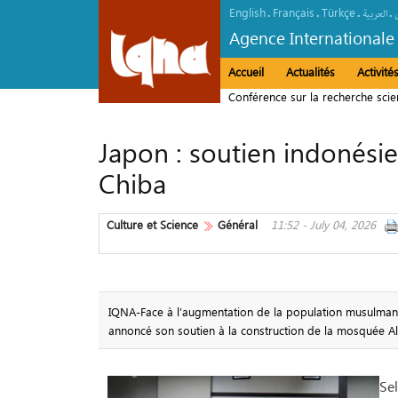
English
Français
Türkçe
.
.
.
.
العربیة
Agence Internationale
Accueil
Actualités
Activit
Conférence sur la recherche scient
Japon : soutien indonési
Chiba
Culture et Science
Général
11:52 - July 04, 2026
IQNA-Face à l’augmentation de la population musulman
annoncé son soutien à la construction de la mosquée Al
Sel