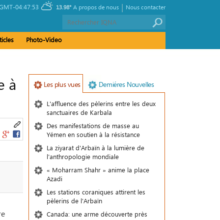
|
GMT-04:47:53
13.98°
A propos de nous
Nous contacter
ticles
Photo-Video
e à
Les plus vues
Demiéres Nouvelles
L'affluence des pèlerins entre les deux
sanctuaires de Karbala
Des manifestations de masse au
Yémen en soutien à la résistance
La ziyarat d'Arbaïn à la lumière de
l'anthropologie mondiale
« Moharram Shahr » anime la place
Azadi
Les stations coraniques attirent les
pèlerins de l'Arbaïn
re
Canada: une arme découverte près