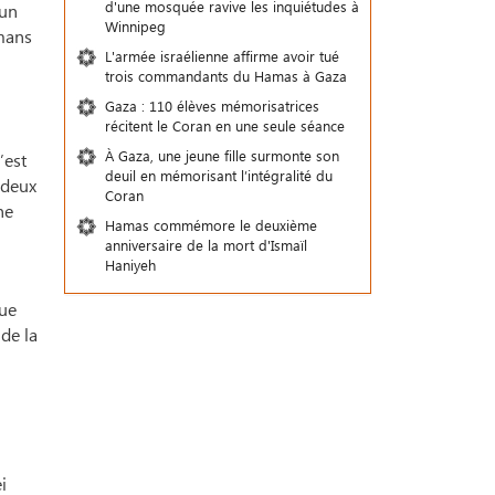
d'une mosquée ravive les inquiétudes à
 un
Winnipeg
lmans
L'armée israélienne affirme avoir tué
trois commandants du Hamas à Gaza
Gaza : 110 élèves mémorisatrices
récitent le Coran en une seule séance
À Gaza, une jeune fille surmonte son
’est
deuil en mémorisant l’intégralité du
s deux
Coran
ne
Hamas commémore le deuxième
anniversaire de la mort d'Ismaïl
Haniyeh
que
de la
i