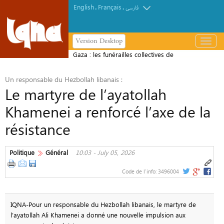
English
Français
.
.
فارسی
Version Desktop
باز
و
Gaza : les funérailles collectives de
بسته
112 martyrs bouleversent la
کردن
Un responsable du Hezbollah libanais :
population
منو
Le martyre de l’ayatollah
Khamenei a renforcé l’axe de la
résistance
Politique
Général
10:03 - July 05, 2026
Code de l'info:
3496004
IQNA-Pour un responsable du Hezbollah libanais, le martyre de
l’ayatollah Ali Khamenei a donné une nouvelle impulsion aux