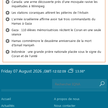
Canada: une arme découverte près d'une mosquée ravive les
inquiétudes à Winnipeg
Les stations coraniques attirent les pèlerins de l'Arbaïn
L'armée israélienne affirme avoir tué trois commandants du
Hamas à Gaza
Gaza : 110 élèves mémorisatrices récitent le Coran en une seule
séance
Hamas commémore le deuxième anniversaire de la mort
d'Ismaïl Haniyeh
Indonésie : une grande prière nationale placée sous le signe du
Coran et de l’unité
Friday 07 August 2026
,
GMT-12:02:09
13.98°
Accueil
A propos de nous
Actualités
Nous contacter