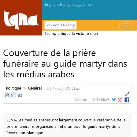
English
Français
.
.
فارسی
Version Desktop
باز
و
Trump critique la victoire d’un
بسته
candidat pro-palestinien lors de la
کردن
Couverture de la prière
primaire démocrate du Michigan
منو
funéraire au guide martyr dans
les médias arabes
Politique
Général
6:54 - July 06, 2026
Code de l'info:
3496008
IQNA-Les médias arabes ont largement couvert la cérémonie de la
prière funéraire organisée à Téhéran pour le guide martyr de la
Révolution islamique.