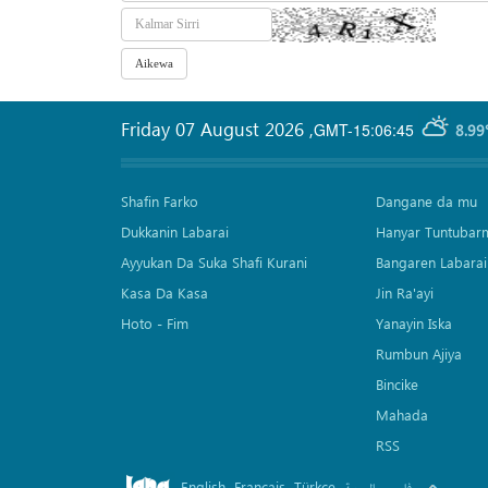
Friday 07 August 2026
,
GMT-15:06:45
8.99
Shafin Farko
Dangane da mu
Dukkanin Labarai
Hanyar Tuntubar
Ayyukan Da Suka Shafi Kurani
Bangaren Labarai
Kasa Da Kasa
Jin Ra'ayi
Hoto - Fim
Yanayin Iska
Rumbun Ajiya
Bincike
Mahada
RSS
English
Français
Türkçe
.
.
.
.