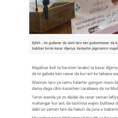
IQNA - An gudanar da wani taro kan gudunmawar da kur
babban birnin kasar Aljeriya, karkashin jagorancin majali
Majalisar koli ta harshen larabci ta kasar Alje
da ta gabata kan rawar da kur'ani ke takawa wa
Wannan taro ya samu halartar gungun masu bin
dama daga cikin kasashen Larabawa da na Mus
Taron wanda ya zo daidai da ranar zaman lafiya 
mahangar kur’ani, da tasirinsa wajen bullowa d
dabi’un zaman tare da hakuri da juna a tsakan
Shugaban taron Mohammad Harath ya bayyana c