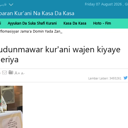
Friday 07 August 2026 ,
G
فارسی
baran Kur'ani Na Kasa Da Kasa
i
Ayyukan Da Suka Shafi Kurani
Kasa Da Kasa
Hoto - Fim
Diflomasiyyar Jama'a Domin Yada Zaman Lafiya
gudunmawar kur'ani wajen kiyaye
jeriya
Lambar Labari:
3493261