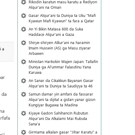
Rikodin karatun masu karatu a Rediyon
Alqur'ani na Oman
Gasar Alqur'ani ta Duniya ta Uku "Mafi
Kyawun Mafi Kyawun" ta fara a Qatar
An Yi Bikin Matasa 600 da Suka
Haddace Alqur'ani a Gaza
Shirye-shiryen Alƙur'ani na haramin
Imam Hussein (AS) ga Masu ziyarar
i a
Arbaeen
Ministan Harkokin Wajen Japan: Tallafin
Duniya ga Al'ummar Falasdinu Yana
Ƙaruwa
bar
An Sanar da Cikakkun Bayanan Gasar
Alqur'ani ta Duniya ta Saudiyya ta 46
a da
Samun damar yin amfani da fassarar
Alqur'ani ta dijital a gidan yanar gizon
Ƙungiyar Bugawa ta Madina
 na
Kiyaye Gadon Sahihancin Rubutun
rfafa
Alqur'ani Da Alkalami Mai Rubuta
Sana'a
Girmama alkalan gasar "Jihar Karatu" a
o'i