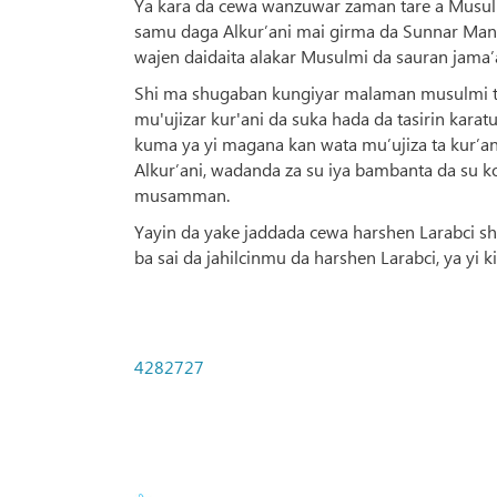
Ya kara da cewa wanzuwar zaman tare a Musulun
samu daga Alkur’ani mai girma da Sunnar Manzo
wajen daidaita alakar Musulmi da sauran jama’
Shi ma shugaban kungiyar malaman musulmi ta k
mu'ujizar kur'ani da suka hada da tasirin kara
kuma ya yi magana kan wata mu’ujiza ta kur’an
Alkur’ani, wadanda za su iya bambanta da su k
musamman.
Yayin da yake jaddada cewa harshen Larabci shi
ba sai da jahilcinmu da harshen Larabci, ya yi k
4282727