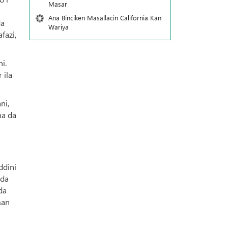
Masar
Ana Binciken Masallacin California Kan
da
Wariya
fazi,
i.
 ila
ni,
na da
ddini
 da
da
man