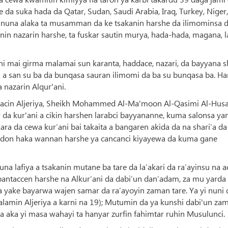
da suka hada da Qatar, Sudan, Saudi Arabia, Iraq, Turkey, Niger,
a nuna alaka ta musamman da ke tsakanin harshe da ilimominsa 
in nazarin harshe, ta fuskar sautin murya, hada-hada, magana, la
ni mai girma malamai sun karanta, haddace, nazari, da bayyana sh
 a san su ba da bunqasa sauran ilimomi da ba su bunqasa ba. Har
 nazarin Alqur'ani.
acin Aljeriya, Sheikh Mohammed Al-Ma'moon Al-Qasimi Al-Husa
 da kur'ani a cikin harshen larabci bayyananne, kuma salonsa ya
kara da cewa kur’ani bai takaita a bangaren akida da na shari’a da
ci, don haka wannan harshe ya cancanci kiyayewa da kuma gane
una lafiya a tsakanin mutane ba tare da la’akari da ra’ayinsu na a
bantaccen harshe na Alkur’ani da dabi’un dan’adam, za mu yarda
yake bayarwa wajen samar da ra’ayoyin zaman tare. Ya yi nuni 
amin Aljeriya a karni na 19); Mutumin da ya kunshi dabi'un za
a aka yi masa wahayi ta hanyar zurfin fahimtar ruhin Musulunci.