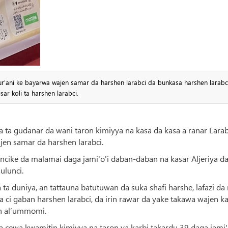
'ani ke bayarwa wajen samar da harshen larabci da bunkasa harshen larabc
sar koli ta harshen larabci.
riya ta gudanar da wani taron kimiyya na kasa da kasa a ranar Lara
jen samar da harshen larabci.
cike da malamai daga jami'o'i daban-daban na kasar Aljeriya d
ulunci.
ta duniya, an tattauna batutuwan da suka shafi harshe, lafazi da
a ci gaban harshen larabci, da irin rawar da yake takawa wajen ka
in al’ummomi.
ewa kwamitin kimiyya na taron ya karbi takardu 39 daga jami'