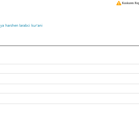
Kuskuren Rep
iya
harshen larabci
kur’ani