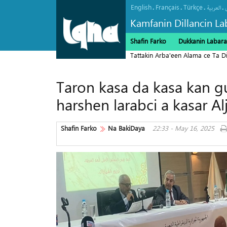
English
Français
Türkçe
.
.
.
.
العربیة
Kamfanin Dillancin La
Shafin Farko
Dukkanin Labara
Tattakin Arba'een Alama ce Ta 
Taron kasa da kasa kan 
harshen larabci a kasar Al
Shafin Farko
Na BakiDaya
22:33 - May 16, 2025