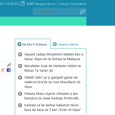
|
MT-15:06:45
8.99°
Dangane da mu
Hanyar Tuntubarmu
Da Aka Fi Dubawa
Labaran Karshe
Seyyed Sadeq Moslemmi Wakilin Iran a
Gasar Alqur'ani ta Duniya ta Malaysia
Ma'aikatar Kula da Harkokin Addini ta
Masar Ta Sanar da
Sheikh Sabri ya yi gargaɗi game da
makircin Isra'ila na rusa Masallacin Al-
Aqsa
Hotuna Masu ziyarar Arbaeen a kan
hanyarsu ta zuwa Karbala Al-Mu'alla
Karbala ce ke karbar bakuncin taron
kasa da kasa na 5 kan "Kiran Al-Aqsa"