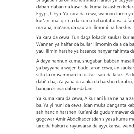
daban-daban na kasar da kuma kasashen ketare 
Egypt, Libya. Ya kara da cewa, wannan taron y
kur’ani mai girma da kuma kebantattunsa a fann
ma’ana, ma’ana, da sauran ilimomi na harshe.
Ya kara da cewa: Tun daga lokacin saukar kur’a
Wannan ya haifar da bullar ilimomin da a da ba
yau, ilimin harshe ya kasance hanyar fahimta da
A daya hannun kuma, shugaban babban masall
ya bayyana a wajen bude taron cewa, an saukar
siffa ta musamman ta fuskar tsari da lafazi. Ya 
dabi’u ba, a’a yana da alaka da harshen larab
bangarorinsa daban-daban.
Ya kuma kara da cewa, Alkur’ani kira ne na a za
ba. Ya yi nuni da cewa, idan muka danganta ke
sahihancin harshen Kur’ani da gudummawar da 
gogewar Amir Abdelkader (dan siyasa kuma mal
tare da hakuri a rayuwarsa da ayyukansa, wand