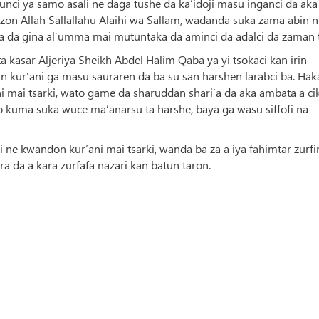
ci ya samo asali ne daga tushe da ka’idoji masu inganci da aka
n Allah Sallallahu Alaihi wa Sallam, wadanda suka zama abin n
a da gina al’umma mai mutuntaka da aminci da adalci da zaman t
asar Aljeriya Sheikh Abdel Halim Qaba ya yi tsokaci kan irin
tun kur'ani ga masu sauraren da ba su san harshen larabci ba. Ha
i mai tsarki, wato game da sharuddan shari’a da aka ambata a ci
o kuma suka wuce ma’anarsu ta harshe, baya ga wasu siffofi na
 ne kwandon kur’ani mai tsarki, wanda ba za a iya fahimtar zurfi
ira da a kara zurfafa nazari kan batun taron.