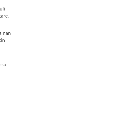
ufi
are.
ka nan
kin
nsa