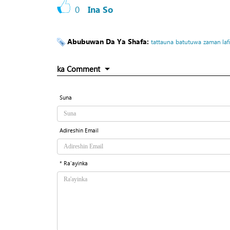
0
Ina So
Abubuwan Da Ya Shafa:
tattauna
batutuwa
zaman laf
ka Comment
Suna
Adireshin Email
* Ra'ayinka