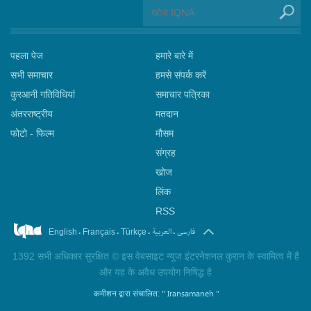
पहला पेज
हमारे बारे में
सभी समाचार
हमसे संपर्क करें
कुरआनी गतिविधियां
समाचार पत्रिका
अंतरराष्ट्रीय
मतदान
फोटो - फिल्म
मौसम
संग्रह
खोज
लिंक
RSS
.
.
.
.
فارسی
العربیة
English
Français
Türkçe
1392 सभी अधिकार सुरक्षित © इस वेबसाइट न्यूज इंटरनेशनल कुरान के स्वामित्व में है
और यह के अवैध उपयोग निषिद्ध है
" Iransamaneh "
कमीशन द्वारा संचालित: