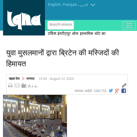
English
Français
.
.
فارسی
ب
डेस्कटॉप संस्करण
ا
टर्किश इंस्टीट्यूट ऑफ इस्लामिक थॉट का
ز
و
पुरस्कार मोरक्को के एक विचारक को दिया गया
ب
س
युवा मुसलमानों द्वारा ब्रिटेन की मस्जिदों की
ت
ه
हिमायत
ک
ر
د
ن
15:04 - August 13, 2024
पहला पेज
जनरल
م
ن
و
3481756
समाचार आईडी: