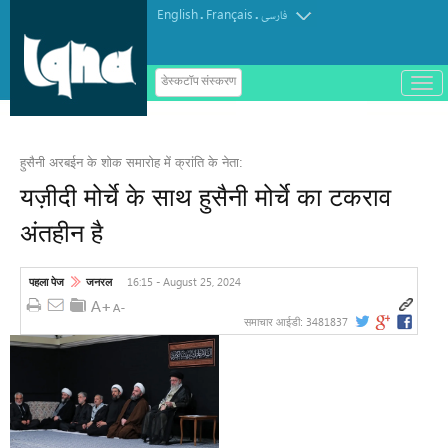
English
Français
.
.
فارسی
ب
डेस्कटॉप संस्करण
ا
ز
و
ب
س
हुसैनी अरबईन के शोक समारोह में क्रांति के नेता:
ت
ه
यज़ीदी मोर्चे के साथ हुसैनी मोर्चे का टकराव
ک
ر
अंतहीन है
د
ن
م
ن
16:15 - August 25, 2024
पहला पेज
जनरल
و
3481837
समाचार आईडी: