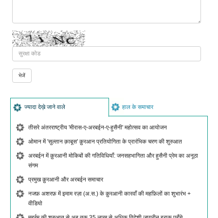
ज्यादा देख़े जाने वाले
हाल के समाचार
तीसरे अंतरराष्ट्रीय 'मीरास-ए-अरबईन-ए-हुसैनी' महोत्सव का आयोजन
ओमान में 'सुल्तान क़ाबूस' क़ुरआन प्रतियोगिता के प्रारंभिक चरण की शुरुआत
अरबईन में क़ुरआनी मोकिबों की गतिविधियाँ: जनसहभागिता और हुसैनी प्रेम का अनूठा
संगम
प्रमुख क़ुरआनी और अरबईन समाचार
नजफ़ अशरफ़ में इमाम रज़ा (अ.स.) के क़ुरआनी कारवाँ की महफ़िलों का शुभारंभ +
वीडियो
मुहर्रम की शुरुआत से अब तक 35 लाख से अधिक विदेशी ज़ायरीन इराक पहुँचे