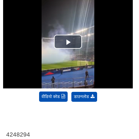
Play
Video
वीडियो कोड
डाउनलोड
4248294