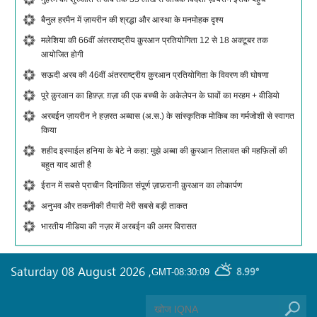
बैनुल हरमैन में ज़ायरीन की श्रद्धा और आस्था के मनमोहक दृश्य
मलेशिया की 66वीं अंतरराष्ट्रीय क़ुरआन प्रतियोगिता 12 से 18 अक्टूबर तक
आयोजित होगी
सऊदी अरब की 46वीं अंतरराष्ट्रीय क़ुरआन प्रतियोगिता के विवरण की घोषणा
पूरे क़ुरआन का हिफ़्ज़: ग़ज़ा की एक बच्ची के अकेलेपन के घावों का मरहम + वीडियो
अरबईन ज़ायरीन ने हज़रत अब्बास (अ.स.) के सांस्कृतिक मोकिब का गर्मजोशी से स्वागत
किया
शहीद इस्माईल हनिया के बेटे ने कहा: मुझे अब्बा की क़ुरआन तिलावत की महफ़िलों की
बहुत याद आती है
ईरान में सबसे प्राचीन दिनांकित संपूर्ण ज़ाफ़रानी क़ुरआन का लोकार्पण
अनुभव और तकनीकी तैयारी मेरी सबसे बड़ी ताकत
भारतीय मीडिया की नज़र में अरबईन की अमर विरासत
Saturday 08 August 2026
,
8.99°
GMT-08:30:09