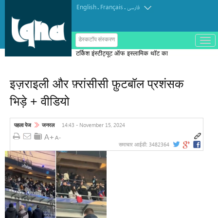
English
Français
.
.
فارسی
ب
डेस्कटॉप संस्करण
ا
टर्किश इंस्टीट्यूट ऑफ इस्लामिक थॉट का
ز
و
पुरस्कार मोरक्को के एक विचारक को दिया गया
ب
س
इज़राइली और फ़्रांसीसी फ़ुटबॉल प्रशंसक
ت
ه
भिड़े + वीडियो
ک
ر
د
ن
14:43 - November 15, 2024
पहला पेज
जनरल
م
ن
و
3482364
समाचार आईडी: