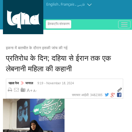
English
Français
.
.
فارسی
ب
डेस्कटॉप संस्करण
ا
टर्किश इंस्टीट्यूट ऑफ इस्लामिक थॉट का
ز
و
पुरस्कार मोरक्को के एक विचारक को दिया गया
ب
س
इकना में बातचीत के दौरान इसकी जांच की गई
ت
ه
प्रतिरोध के दिन; दहिया से ईरान तक एक
ک
ر
लेबनानी महिला की कहानी
د
ن
م
ن
9:19 - November 18, 2024
पहला पेज
जनरल
و
3482385
समाचार आईडी: