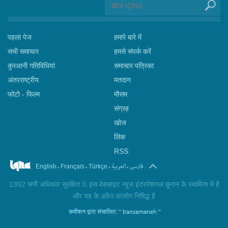
पहला पेज
हमारे बारे में
सभी समाचार
हमसे संपर्क करें
कुरआनी गतिविधियां
समाचार पत्रिका
अंतरराष्ट्रीय
मतदान
फोटो - फिल्म
मौसम
संग्रह
खोज
लिंक
RSS
.
.
.
.
فارسی
العربیة
English
Français
Türkçe
1392 सभी अधिकार सुरक्षित © इस वेबसाइट न्यूज इंटरनेशनल कुरान के स्वामित्व में है
और यह के अवैध उपयोग निषिद्ध है
" Iransamaneh "
कमीशन द्वारा संचालित: