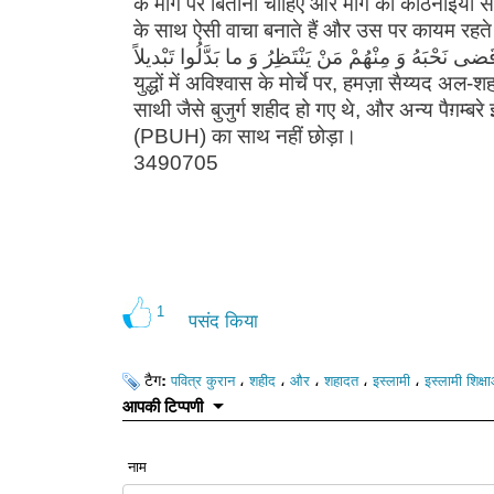
के मार्ग पर बिताना चाहिए और मार्ग की कठिनाइयों 
के साथ ऐसी वाचा बनाते हैं और उस पर कायम रहते हैं: «مِنينَ رِجالٌ صَدَقُوا ما عاهَدُوا اللَّهَ عَلَيْهِ فَمِنْهُمْ مَنْ
قَضى‏ نَحْبَهُ وَ مِنْهُمْ مَنْ يَنْتَظِرُ وَ ما بَدَّلُوا تَبْديلاً» (अहज़ाब/23)। यह आयत ऐसे समय में सामने आई थी जब इस्लाम 
युद्धों में अविश्वास के मोर्चे पर, हमज़ा सैय्यद अ
साथी जैसे बुजुर्ग शहीद हो गए थे, और अन्य पैग़म्ब
(PBUH) का साथ नहीं छोड़ा।
3490705
1
पसंद किया
टैग:
،
،
،
،
،
पवित्र कुरान
शहीद
और
शहादत
इस्लामी
इस्लामी शिक्षा
आपकी टिप्पणी
नाम