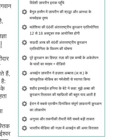
विदेशी ज़ायरीन इराक पहुँचे
 भगवान
बैनुल हरमैन में ज़ायरीन की श्रद्धा और आस्था के
मनमोहक दृश्य
ै,
मलेशिया की 66वीं अंतरराष्ट्रीय क़ुरआन प्रतियोगिता
12 से 18 अक्टूबर तक आयोजित होगी
ज्ञा
सऊदी अरब की 46वीं अंतरराष्ट्रीय क़ुरआन
प्रतियोगिता के विवरण की घोषणा
पूरे क़ुरआन का हिफ़्ज़: ग़ज़ा की एक बच्ची के अकेलेपन
के घावों का मरहम + वीडियो
ो
े हैं,
अरबईन ज़ायरीन ने हज़रत अब्बास (अ.स.) के
सांस्कृतिक मोकिब का गर्मजोशी से स्वागत किया
है:
 के
शहीद इस्माईल हनिया के बेटे ने कहा: मुझे अब्बा की
क़ुरआन तिलावत की महफ़िलों की बहुत याद आती है
हता
ईरान में सबसे प्राचीन दिनांकित संपूर्ण ज़ाफ़रानी क़ुरआन
सा
का लोकार्पण
अनुभव और तकनीकी तैयारी मेरी सबसे बड़ी ताकत
स्तिक
भारतीय मीडिया की नज़र में अरबईन की अमर विरासत
ईश्वर