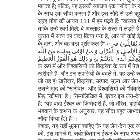
मानता है; बल्कि, वह इसकी व्याख्या एक "सौदे" क
के साथ एक सौदा करता है और इस सौदे से उसे बहु
सूरह तौबा की आयत 111 में हम पढ़ते हैं: "वास्तव 
ताकि उन्हें स्वर्ग मिले; वे अल्लाह के रास्ते में लड़
कुरान में सत्य का वादा किया गया है, और जो कोई ईश
के द्वारा, और वह बड़ा प्रतिफल है" «إِنَّ اللَّهَ اشْتَرى‏ مِنَ الْمُؤْمِنينَ أَنْفُسَهُمْ وَ أَمْوالَهُمْ بِأَنَّ لَهُمُ الْجَنَّةَ يُقاتِلُونَ في‏
 الْإِنْجيلِ وَ الْقُرْآنِ وَ مَنْ أَوْفى‏ بِعَهْدِهِ مِنَ اللَّهِ
فَاسْتَبْشِرُوا بِبَيْعِكُمُ الَّذي بايَعْتُمْ بِهِ وَ ذلِكَ هُوَ الْفَوْزُ الْعَظيمُ» (तौबा: 111)। इस
के रूप में और विश्वासियों को विक्रेता के रूप में प
खरीदते हैं, और इन संपत्तियों के बदले में, वह उन्हें स्व
जो यह हैं: खरीदार, विक्रेता, उत्पाद, मूल्य और ले
उसने खुद को "खरीदार" और विश्वासियों को "विक्रे
लिए "कीमत" है। निम्नलिखित में, ईश्वर इस लेन-
है: "यह वादा ईश्वर की ज़िम्मेदारी है, जो तौरेत, बा
भगवान के कथन के अनुसार, यह सौदा बहुत लाभदायक 
सौदा किया है:) है"।
बेशक, यह नहीं भूलना चाहिए कि यह लेन-देन एक व्
को, इस मामले में, सर्वशक्तिमान ईश्वर के साथ अ