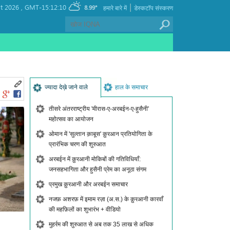
|
t 2026 ,
GMT-15:12:10
8.99°
हमारे बारे में
डेस्कटॉप संस्करण
ज्यादा देख़े जाने वाले
हाल के समाचार
तीसरे अंतरराष्ट्रीय 'मीरास-ए-अरबईन-ए-हुसैनी'
महोत्सव का आयोजन
ओमान में 'सुल्तान क़ाबूस' क़ुरआन प्रतियोगिता के
प्रारंभिक चरण की शुरुआत
अरबईन में क़ुरआनी मोकिबों की गतिविधियाँ:
जनसहभागिता और हुसैनी प्रेम का अनूठा संगम
प्रमुख क़ुरआनी और अरबईन समाचार
नजफ़ अशरफ़ में इमाम रज़ा (अ.स.) के क़ुरआनी कारवाँ
की महफ़िलों का शुभारंभ + वीडियो
मुहर्रम की शुरुआत से अब तक 35 लाख से अधिक