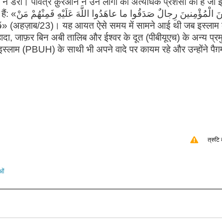
से न डरो। पवित्र क़ुरआन ने उन लोगों की अत्यधिक प्रशंसा की है जो ई
مِنَ الْمُؤْ
के
ल-शहादा, जाफ़र बिन अबी तालिब और ईश्वर के दूत (पीबीयूएच) के अन्य प्र
रे इस्लाम (PBUH) के साथी भी अपने वादे पर कायम रहे और उन्होंने पैग़म
त्रुटि 
ओं