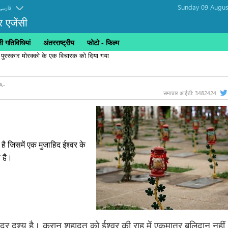
Sunday 09 Augus
فارسی
र एजेंसी
 गतिविधियां
अंतरराष्ट्रीय
फोटो - फिल्म
 पुरस्कार मोरक्को के एक विचारक को दिया गया
3482424
समाचार आईडी:
ै जिसमें एक मुजाहिद ईश्वर के
 है।
सुंदर दृश्य है। कुरान शहादत को ईश्वर की राह में एकमात्र बलिदान नहीं