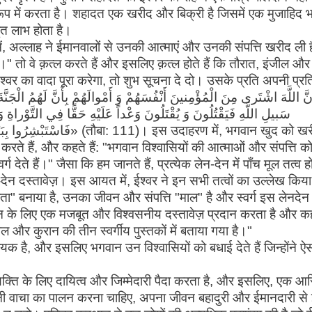
े रूप में करता है। शहादत एक खरीद और बिक्री है जिसमें एक मुजाहिद
त लाभ होता है।
में, अल्लाह ने ईमानवालों से उनकी आत्माएं और उनकी संपत्ति खरीद ली ह
ते हैं।" तो वे क़त्ल करते हैं और इसलिए क़त्ल होते हैं कि तौरात, इंजील और
्वर का वादा पूरा करेगा, तो शुभ सूचना दे दो। उसके प्रति अपनी प्रति
سَبيلِ اللَّهِ فَيَقْتُلُونَ وَ يُقْتَلُونَ وَعْداً عَلَيْهِ حَقًّا فِي التَّوْراةِ وَ
 उदाहरण में, भगवान खुद को खरीदार
ेश करते हैं, और कहते हैं: "भगवान विश्वासियों की आत्माओं और संपत्ति क
र्ग देते हैं।" जैसा कि हम जानते हैं, प्रत्येक लेन-देन में पाँच मूल तत्व होत
न-देन दस्तावेज़। इस आयत में, ईश्वर ने इन सभी तत्वों का उल्लेख किया 
ता" बनाया है, उनका जीवन और संपत्ति "माल" है और स्वर्ग इस लेनदेन
देन के लिए एक मजबूत और विश्वसनीय दस्तावेज़ प्रदान करता है और क
इबिल और कुरान की तीन स्वर्गीय पुस्तकों में बताया गया है।"
है, और इसलिए भगवान उन विश्वासियों को बधाई देते हैं जिन्होंने ऐ
यक्ति के लिए दायित्व और जिम्मेदारी पैदा करता है, और इसलिए, एक आ
पनी वाचा का पालन करना चाहिए, अपना जीवन बहादुरी और ईमानदारी से 