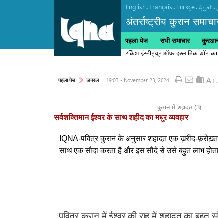
English
Français
Türkçe
.
.
.
.
العربیة
अंतर्राष्ट्रीय कुरान समाचा
पहला पेज
सभी समाचार
कुरआनी
टर्किश इंस्टीट्यूट ऑफ इस्लामिक थॉट का
19:03 - November 23, 2024
पहला पेज
जनरल
कुरान में शहादत (3)
सर्वशक्तिमान ईश्वर के साथ शहीद का मधुर व्यवहार
IQNA-पवित्र कुरान के अनुसार शहादत एक ख़रीद-फ़रोख़्त ह
साथ एक सौदा करता है और इस सौदे से उसे बहुत लाभ होता
पवित्र कुरान में ईश्वर की राह में शहादत का बहुत 