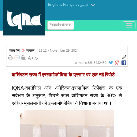
English
Français
.
.
فارسی
ب
डेस्कटॉप संस्करण
ا
ز
و
ب
س
15:12 - November 29, 2024
पहला पेज
जनरल
ت
ه
ک
3482459
समाचार आईडी:
ر
د
वाशिंगटन राज्य में इस्लामोफोबिया के प्रसार पर एक नई रिपोर्ट
ن
م
ن
IQNA-काउंसिल ऑन अमेरिकन-इस्लामिक रिलेशंस के एक
و
सर्वेक्षण के अनुसार, पिछले साल वाशिंगटन राज्य के 80% से
अधिक मुसलमानों को इस्लामोफोबिया ने निशाना बनाया था।