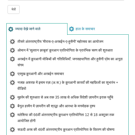
ज्यादा देख़े जाने वाले
हाल के समाचार
तीसरे अंतरराष्ट्रीय 'मीरास-ए-अरबईन-ए-हुसैनी' महोत्सव का आयोजन
ओमान में 'सुल्तान क़ाबूस' क़ुरआन प्रतियोगिता के प्रारंभिक चरण की शुरुआत
अरबईन में क़ुरआनी मोकिबों की गतिविधियाँ: जनसहभागिता और हुसैनी प्रेम का अनूठा
संगम
प्रमुख क़ुरआनी और अरबईन समाचार
नजफ़ अशरफ़ में इमाम रज़ा (अ.स.) के क़ुरआनी कारवाँ की महफ़िलों का शुभारंभ +
वीडियो
मुहर्रम की शुरुआत से अब तक 35 लाख से अधिक विदेशी ज़ायरीन इराक पहुँचे
बैनुल हरमैन में ज़ायरीन की श्रद्धा और आस्था के मनमोहक दृश्य
मलेशिया की 66वीं अंतरराष्ट्रीय क़ुरआन प्रतियोगिता 12 से 18 अक्टूबर तक
आयोजित होगी
सऊदी अरब की 46वीं अंतरराष्ट्रीय क़ुरआन प्रतियोगिता के विवरण की घोषणा