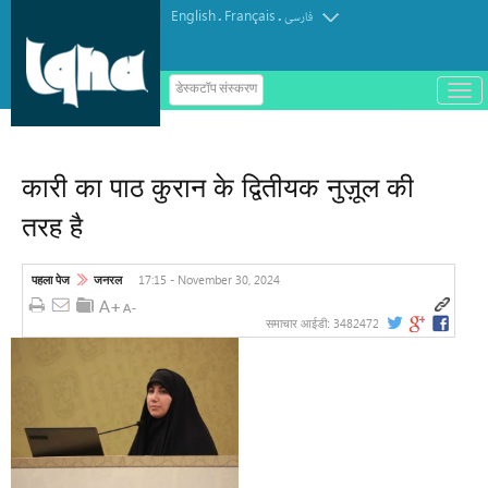
English
Français
.
.
فارسی
ب
डेस्कटॉप संस्करण
ا
ز
و
ب
س
कारी का पाठ कुरान के द्वितीयक नुज़ूल की
ت
ه
तरह है
ک
ر
د
ن
17:15 - November 30, 2024
पहला पेज
जनरल
م
ن
و
3482472
समाचार आईडी: