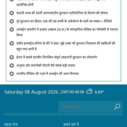
आयोजित होगी
सऊदी अरब की 46वीं अंतरराष्ट्रीय क़ुरआन प्रतियोगिता के विवरण की घोषणा
पूरे क़ुरआन का हिफ़्ज़: ग़ज़ा की एक बच्ची के अकेलेपन के घावों का मरहम + वीडियो
अरबईन ज़ायरीन ने हज़रत अब्बास (अ.स.) के सांस्कृतिक मोकिब का गर्मजोशी से स्वागत
किया
शहीद इस्माईल हनिया के बेटे ने कहा: मुझे अब्बा की क़ुरआन तिलावत की महफ़िलों की
बहुत याद आती है
ईरान में सबसे प्राचीन दिनांकित संपूर्ण ज़ाफ़रानी क़ुरआन का लोकार्पण
अनुभव और तकनीकी तैयारी मेरी सबसे बड़ी ताकत
भारतीय मीडिया की नज़र में अरबईन की अमर विरासत
Saturday 08 August 2026
,
8.99°
GMT-00:49:09
पहला पेज
हमारे बारे में