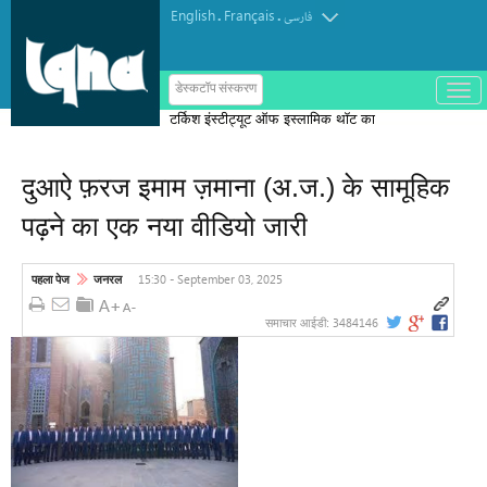
English
Français
.
.
فارسی
ب
डेस्कटॉप संस्करण
ا
टर्किश इंस्टीट्यूट ऑफ इस्लामिक थॉट का
ز
و
पुरस्कार मोरक्को के एक विचारक को दिया गया
ب
س
दुआऐ फ़रज इमाम ज़माना (अ.ज.) के सामूहिक
ت
ه
पढ़ने का एक नया वीडियो जारी
ک
ر
د
ن
15:30 - September 03, 2025
पहला पेज
जनरल
م
ن
و
3484146
समाचार आईडी: