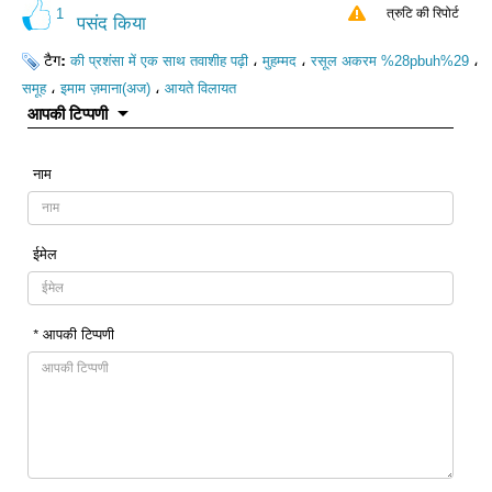
1
त्रुटि की रिपोर्ट
पसंद किया
टैग:
،
،
،
की प्रशंसा में एक साथ तवाशीह पढ़ी
मुहम्मद
रसूल अकरम %28pbuh%29
،
،
समूह
इमाम ज़माना(अज)
आयते विलायत
आपकी टिप्पणी
नाम
ईमेल
* आपकी टिप्पणी