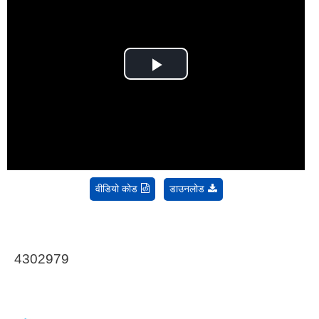
Play
Video
वीडियो कोड
डाउनलोड
4302979