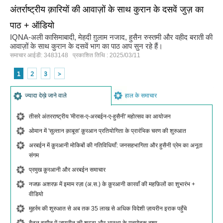
अंतर्राष्ट्रीय क़ारियों की आवाज़ों के साथ कुरान के दसवें जुज़ का
पाठ + ऑडियो
IQNA-अली कासिमाबादी, मेहदी ग़ुलाम नजाद, हुसैन रुस्तमी और वहीद बराती की
आवाज़ों के साथ कुरान के दसवें भाग का पाठ आप सुन रहे हैं।
समाचार आईडी: 3483148 प्रकाशित तिथि : 2025/03/11
1
2
3
>
ज्यादा देख़े जाने वाले
हाल के समाचार
तीसरे अंतरराष्ट्रीय 'मीरास-ए-अरबईन-ए-हुसैनी' महोत्सव का आयोजन
ओमान में 'सुल्तान क़ाबूस' क़ुरआन प्रतियोगिता के प्रारंभिक चरण की शुरुआत
अरबईन में क़ुरआनी मोकिबों की गतिविधियाँ: जनसहभागिता और हुसैनी प्रेम का अनूठा
संगम
प्रमुख क़ुरआनी और अरबईन समाचार
नजफ़ अशरफ़ में इमाम रज़ा (अ.स.) के क़ुरआनी कारवाँ की महफ़िलों का शुभारंभ +
वीडियो
मुहर्रम की शुरुआत से अब तक 35 लाख से अधिक विदेशी ज़ायरीन इराक पहुँचे