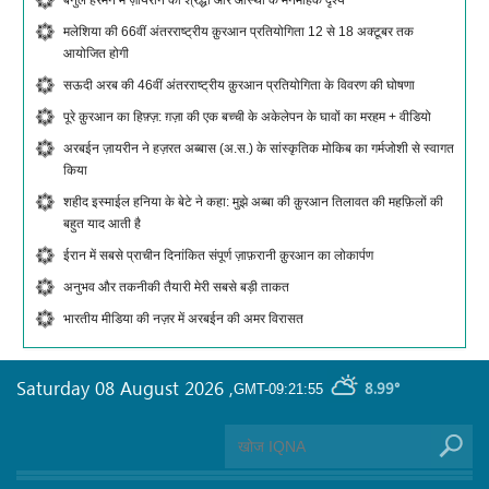
बैनुल हरमैन में ज़ायरीन की श्रद्धा और आस्था के मनमोहक दृश्य
मलेशिया की 66वीं अंतरराष्ट्रीय क़ुरआन प्रतियोगिता 12 से 18 अक्टूबर तक
आयोजित होगी
सऊदी अरब की 46वीं अंतरराष्ट्रीय क़ुरआन प्रतियोगिता के विवरण की घोषणा
पूरे क़ुरआन का हिफ़्ज़: ग़ज़ा की एक बच्ची के अकेलेपन के घावों का मरहम + वीडियो
अरबईन ज़ायरीन ने हज़रत अब्बास (अ.स.) के सांस्कृतिक मोकिब का गर्मजोशी से स्वागत
किया
शहीद इस्माईल हनिया के बेटे ने कहा: मुझे अब्बा की क़ुरआन तिलावत की महफ़िलों की
बहुत याद आती है
ईरान में सबसे प्राचीन दिनांकित संपूर्ण ज़ाफ़रानी क़ुरआन का लोकार्पण
अनुभव और तकनीकी तैयारी मेरी सबसे बड़ी ताकत
भारतीय मीडिया की नज़र में अरबईन की अमर विरासत
Saturday 08 August 2026
,
8.99°
GMT-09:21:55