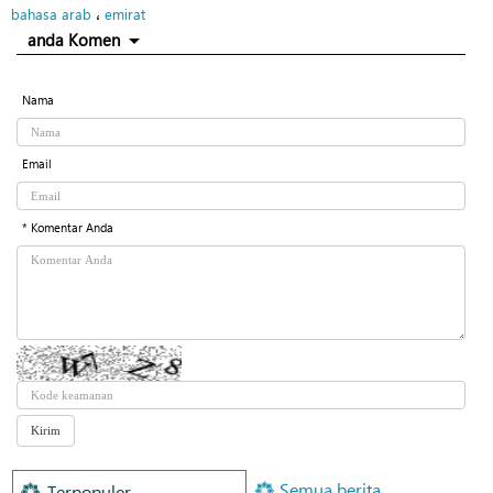
،
bahasa arab
emirat
anda Komen
Nama
Email
* Komentar Anda
Semua berita
Terpopuler