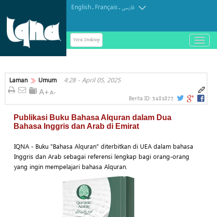
English
Français
.
.
فارسی
Versi Desktop
باز
و
بسته
کردن
منو
Laman
Umum
4:28 - April 05, 2025
3481872
Berita ID:
Publikasi Buku Bahasa Alquran dalam Dua
Bahasa Inggris dan Arab di Emirat
IQNA - Buku "Bahasa Alquran" diterbitkan di UEA dalam bahasa
Inggris dan Arab sebagai referensi lengkap bagi orang-orang
yang ingin mempelajari bahasa Alquran.