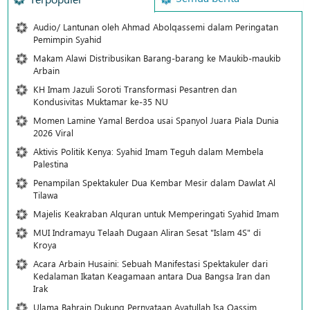
Audio/ Lantunan oleh Ahmad Abolqassemi dalam Peringatan
Pemimpin Syahid
Makam Alawi Distribusikan Barang-barang ke Maukib-maukib
Arbain
KH Imam Jazuli Soroti Transformasi Pesantren dan
Kondusivitas Muktamar ke-35 NU
Momen Lamine Yamal Berdoa usai Spanyol Juara Piala Dunia
2026 Viral
Aktivis Politik Kenya: Syahid Imam Teguh dalam Membela
Palestina
Penampilan Spektakuler Dua Kembar Mesir dalam Dawlat Al
Tilawa
Majelis Keakraban Alquran untuk Memperingati Syahid Imam
MUI Indramayu Telaah Dugaan Aliran Sesat "Islam 4S" di
Kroya
Acara Arbain Husaini: Sebuah Manifestasi Spektakuler dari
Kedalaman Ikatan Keagamaan antara Dua Bangsa Iran dan
Irak
Ulama Bahrain Dukung Pernyataan Ayatullah Isa Qassim