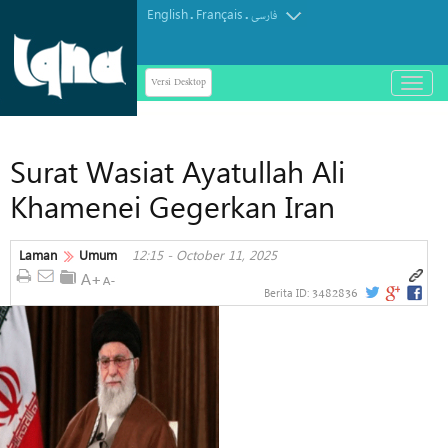
English
Français
.
.
فارسی
Versi Desktop
باز
و
بسته
کردن
Surat Wasiat Ayatullah Ali
منو
Khamenei Gegerkan Iran
Laman
Umum
12:15 - October 11, 2025
3482836
Berita ID: