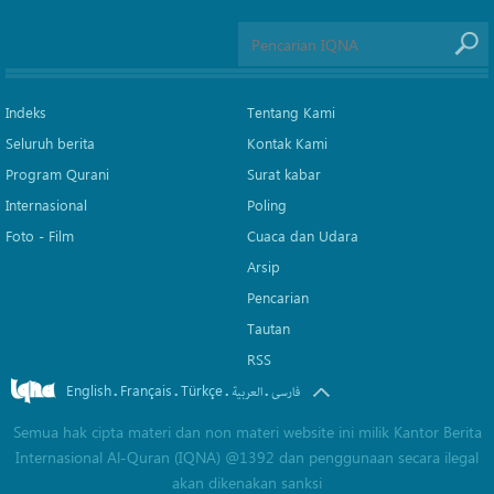
Indeks
Tentang Kami
Seluruh berita
Kontak Kami
Program Qurani
Surat kabar
Internasional
Poling
Foto - Film
Cuaca dan Udara
Arsip
Pencarian
Tautan
RSS
English
Français
Türkçe
.
.
.
.
فارسی
العربیة
Semua hak cipta materi dan non materi website ini milik Kantor Berita
Internasional Al-Quran (IQNA) @1392 dan penggunaan secara ilegal
akan dikenakan sanksi