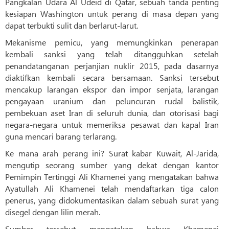
Pangkalan Udara Al Udeid di Qatar, sebuah tanda penting
kesiapan Washington untuk perang di masa depan yang
dapat terbukti sulit dan berlarut-larut.
Mekanisme pemicu, yang memungkinkan penerapan
kembali sanksi yang telah ditangguhkan setelah
penandatanganan perjanjian nuklir 2015, pada dasarnya
diaktifkan kembali secara bersamaan. Sanksi tersebut
mencakup larangan ekspor dan impor senjata, larangan
pengayaan uranium dan peluncuran rudal balistik,
pembekuan aset Iran di seluruh dunia, dan otorisasi bagi
negara-negara untuk memeriksa pesawat dan kapal Iran
guna mencari barang terlarang.
Ke mana arah perang ini? Surat kabar Kuwait, Al-Jarida,
mengutip seorang sumber yang dekat dengan kantor
Pemimpin Tertinggi Ali Khamenei yang mengatakan bahwa
Ayatullah Ali Khamenei telah mendaftarkan tiga calon
penerus, yang didokumentasikan dalam sebuah surat yang
disegel dengan lilin merah.
Sumber tersebut mengatakan bahwa Khamenei