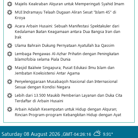
Majelis Keakraban Alquran untuk Memperingati Syahid Imam
MUI Indramayu Telaah Dugaan Aliran Sesat "Islam 4S" di
Kroya
Acara Arbain Husaini: Sebuah Manifestasi Spektakuler dari
Kedalaman Ikatan Keagamaan antara Dua Bangsa Iran dan
Irak
Ulama Bahrain Dukung Pernyataan Ayatullah Isa Qassim
Lembaga Pengawas Al-Azhar Prihatin dengan Peningkatan
Islamofobia selama Piala Dunia
Masjid Ba`alwie Singapura; Pusat Edukasi Ilmu Islam dan
Jembatan Koeksistensi Antar Agama
Penyelenggaraan Musabaqoh Nasional dan Internasional
Sesuai dengan Kondisi Negara
Lebih dari 13.500 Maukib Pemberian Layanan dan Duka Cita
Terdaftar di Arbain Husaini
Arbain Adalah Kesempatan untuk Hidup dengan Alquran;
Rincian Program-program Kebangkitan Hidup dengan Ayat
Saturday 08 August 2026
,
GMT-04:26:16
9.91°