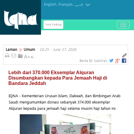
English
Français
.
.
فارسی
Versi Desktop
باز
و
بسته
کردن
منو
Laman
Umum
16:25 - June 17, 2026
3483745
Berita ID:
Lebih dari 370.000 Eksemplar Alquran
Disumbangkan kepada Para Jemaah Haji di
Bandara Jeddah
IQNA - Kementerian Urusan Islam, Dakwah, dan Bimbingan Arab
Saudi mengumumkan donasi sebanyak 374.000 eksemplar
Alquran kepada para jemaah haji selama musim haji tahun ini.