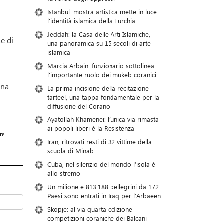
Istanbul: mostra artistica mette in luce
l'identità islamica della Turchia
Jeddah: la Casa delle Arti Islamiche,
e di
una panoramica su 15 secoli di arte
islamica
Marcia Arbain: funzionario sottolinea
l'importante ruolo dei mukeb coranici
una
La prima incisione della recitazione
tarteel, una tappa fondamentale per la
diffusione del Corano
Ayatollah Khamenei: l’unica via rimasta
ai popoli liberi è la Resistenza
re
Iran, ritrovati resti di 32 vittime della
scuola di Minab
Cuba, nel silenzio del mondo l’isola è
allo stremo
Un milione e 813.188 pellegrini da 172
Paesi sono entrati in Iraq per l’Arbaeen
Skopje: al via quarta edizione
competizioni coraniche dei Balcani