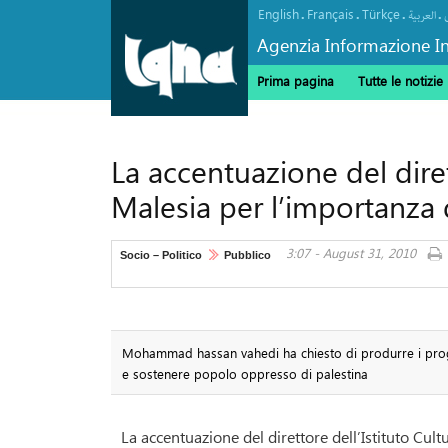
English
Français
Türkçe
.
.
.
.
العربیة
Agenzia Informazione In
Prima pagina
Tutte le notizie
La accentuazione del dirett
Malesia per l’importanza
3:07 - August 31, 2010
Socio – Politico
Pubblico
Mohammad hassan vahedi ha chiesto di produrre i prog
e sostenere popolo oppresso di palestina
La accentuazione del direttore dell’Istituto Cult