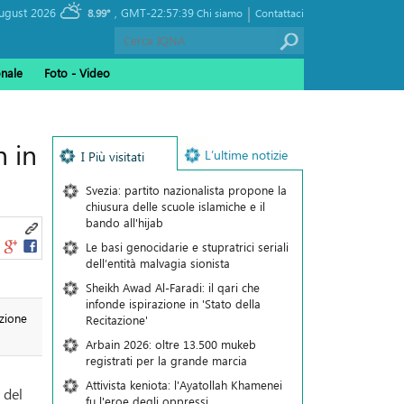
|
, Saturday 08 August 2026
GMT-22:57:39
8.99°
Chi siamo
Contattaci
onale
Foto - Video
n in
L’ultime notizie
I Più visitati
Svezia: partito nazionalista propone la
chiusura delle scuole islamiche e il
bando all'hijab
Le basi genocidarie e stupratrici seriali
dell’entità malvagia sionista
Sheikh Awad Al-Faradi: il qari che
infonde ispirazione in 'Stato della
zione
Recitazione'
Arbain 2026: oltre 13.500 mukeb
registrati per la grande marcia
Attivista keniota: l'Ayatollah Khamenei
 del
fu l'eroe degli oppressi