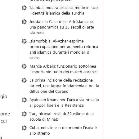
Istanbul: mostra artistica mette in luce
l'identità islamica della Turchia
Jeddah: la Casa delle Arti Islamiche,
una panoramica su 15 secoli di arte
islamica
Islamofobia: Al-Azhar esprime
preoccupazione per aumento retorica
anti islamica durante i mondiali di
calcio
Marcia Arbain: funzionario sottolinea
l'importante ruolo dei mukeb coranici
La prima incisione della recitazione
tarteel, una tappa fondamentale per la
diffusione del Corano
ggio
Ayatollah Khamenei: l’unica via rimasta
ai popoli liberi è la Resistenza
 come
Iran, ritrovati resti di 32 vittime della
scuola di Minab
 cui
Cuba, nel silenzio del mondo l’isola è
allo stremo
tà