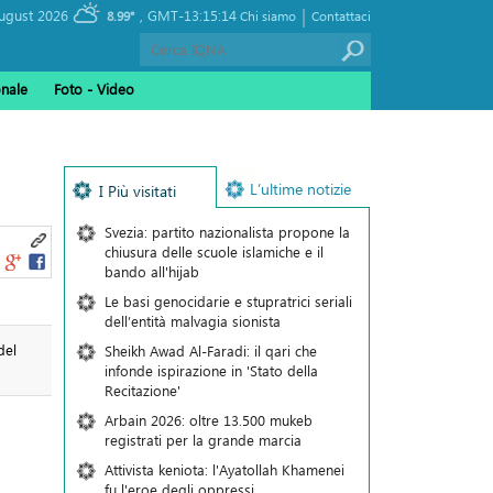
|
, Friday 07 August 2026
GMT-13:15:14
8.99°
Chi siamo
Contattaci
onale
Foto - Video
L’ultime notizie
I Più visitati
Svezia: partito nazionalista propone la
chiusura delle scuole islamiche e il
bando all'hijab
Le basi genocidarie e stupratrici seriali
dell’entità malvagia sionista
del
Sheikh Awad Al-Faradi: il qari che
infonde ispirazione in 'Stato della
Recitazione'
Arbain 2026: oltre 13.500 mukeb
registrati per la grande marcia
Attivista keniota: l'Ayatollah Khamenei
fu l'eroe degli oppressi