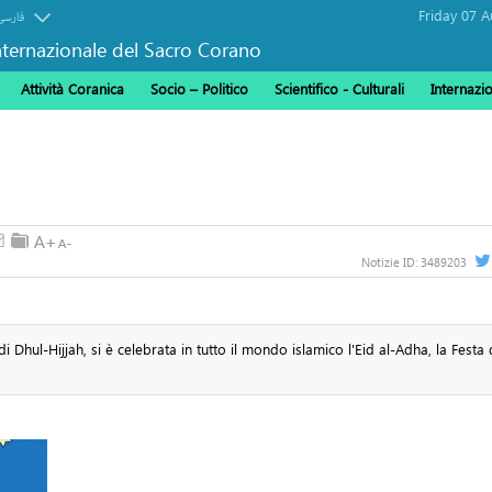
فارسی
ternazionale del Sacro Corano
Attività Coranica
Socio – Politico
Scientifico - Culturali
Internazi
Notizie ID:
3489203
Dhul-Hijjah, si è celebrata in tutto il mondo islamico l'Eid al-Adha, la Festa 