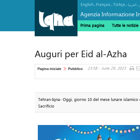
English
Français
Türkçe
.
.
.
.
العربیة
Agenzia Informazione In
Prima pagina
Tutte le notizie
Auguri per Eid al-Azha
23:58 - June 29, 2023
Pagina iniziale
Pubblico
Tehran-Iqna- Oggi, giorno 10 del mese lunare islamico di 
Sacrificio