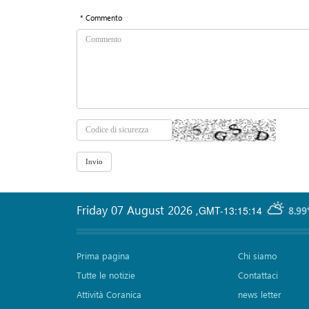
* Commento
Friday 07 August 2026
,
GMT-13:15:14
8.99
Prima pagina
Chi siamo
Tutte le notizie
Contattaci
Attività Coranica
news letter