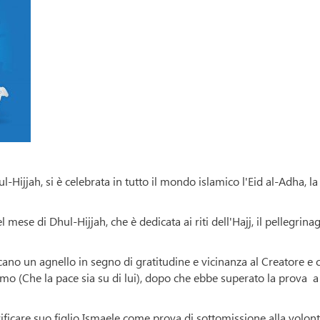
Hijjah, si è celebrata in tutto il mondo islamico l'Eid al-Adha, la
 mese di Dhul-Hijjah, che è dedicata ai riti dell'Hajj, il pellegrina
ficano un agnello in segno di gratitudine e vicinanza al Creatore e
mo (Che la pace sia su di lui), dopo che ebbe superato la prova a
ificare suo figlio Ismaele come prova di sottomissione alla volon