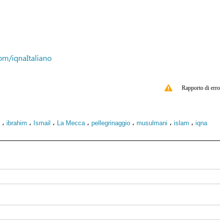
om/iqnaItaliano
Rapporto di erro
،
،
،
،
،
،
،
ibrahim
Ismail
La Mecca
pellegrinaggio
musulmani
islam
iqna