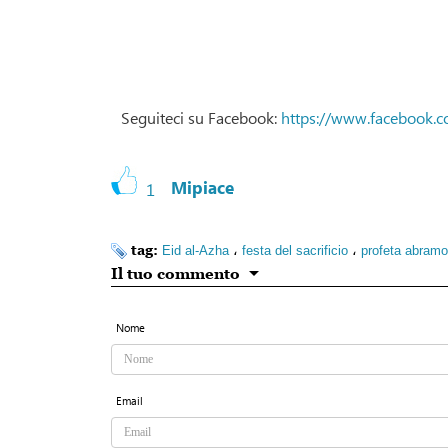
Seguiteci su Facebook:
https://www.facebook.c
Mipiace
1
tag:
،
،
Eid al-Azha
festa del sacrificio
profeta abramo
Il tuo commento
Nome
Email