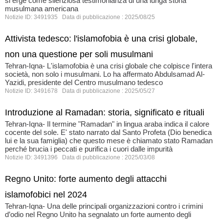
si erge come silenziosa testimonianza di una lunga storia
musulmana americana
Notizie ID: 3491935 Data di pubblicazione : 2025/08/25
Attivista tedesco: l'islamofobia è una crisi globale,
non una questione per soli musulmani
Tehran-Iqna- L'islamofobia è una crisi globale che colpisce l'intera
società, non solo i musulmani. Lo ha affermato Abdulsamad Al-
Yazidi, presidente del Centro musulmano tedesco
Notizie ID: 3491678 Data di pubblicazione : 2025/05/27
Introduzione al Ramadan: storia, significato e rituali
Tehran-Iqna- Il termine "Ramadan" in lingua araba indica il calore
cocente del sole. E' stato narrato dal Santo Profeta (Dio benedica
lui e la sua famiglia) che questo mese è chiamato stato Ramadan
perché brucia i peccati e purifica i cuori dalle impurità
Notizie ID: 3491396 Data di pubblicazione : 2025/03/08
Regno Unito: forte aumento degli attacchi
islamofobici nel 2024
Tehran-Iqna- Una delle principali organizzazioni contro i crimini
d’odio nel Regno Unito ha segnalato un forte aumento degli