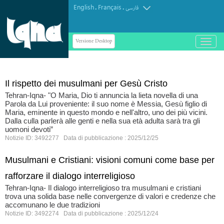
English
Français
.
.
فارسی
Versione Desktop
باز
و
بسته
کردن
منو
Il rispetto dei musulmani per Gesù Cristo
Tehran-Iqna- "O Maria, Dio ti annuncia la lieta novella di una
Parola da Lui proveniente: il suo nome è Messia, Gesù figlio di
Maria, eminente in questo mondo e nell'altro, uno dei più vicini.
Dalla culla parlerà alle genti e nella sua età adulta sarà tra gli
uomoni devoti”
Notizie ID: 3492277 Data di pubblicazione : 2025/12/25
Musulmani e Cristiani: visioni comuni come base per
rafforzare il dialogo interreligioso
Tehran-Iqna- Il dialogo interreligioso tra musulmani e cristiani
trova una solida base nelle convergenze di valori e credenze che
accomunano le due tradizioni
Notizie ID: 3492274 Data di pubblicazione : 2025/12/24