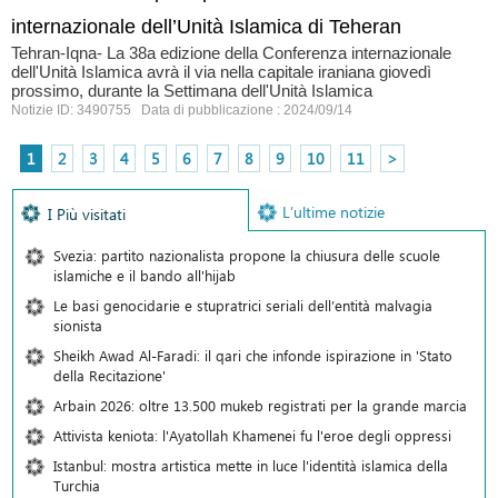
internazionale dell’Unità Islamica di Teheran
Tehran-Iqna- La 38a edizione della Conferenza internazionale
dell'Unità Islamica avrà il via nella capitale iraniana giovedì
prossimo, durante la Settimana dell'Unità Islamica
Notizie ID: 3490755 Data di pubblicazione : 2024/09/14
1
2
3
4
5
6
7
8
9
10
11
>
L’ultime notizie
I Più visitati
Svezia: partito nazionalista propone la chiusura delle scuole
islamiche e il bando all'hijab
Le basi genocidarie e stupratrici seriali dell’entità malvagia
sionista
Sheikh Awad Al-Faradi: il qari che infonde ispirazione in 'Stato
della Recitazione'
Arbain 2026: oltre 13.500 mukeb registrati per la grande marcia
Attivista keniota: l'Ayatollah Khamenei fu l'eroe degli oppressi
Istanbul: mostra artistica mette in luce l'identità islamica della
Turchia