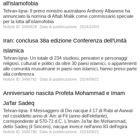
all'islamofobia
Tehran-Iqna- Il primo ministro australiano Anthony Albanese ha
annunciato la nomina di Aftab Malik come commissario speciale
per la lotta all'islamofobia
Notizie ID: 3490828 Data di pubblicazione : 2024/10/03
Iran: conclusa 38a edizione Conferenza dell'Unità
Islamica
Tehran-Iqna- Un totale di 234 studiosi, pensatori e personaggi
religiosi, culturali e politici da oltre 30 paesi islamici, o appartenenti
alle comunità musulmane in paesi non islamici, hanno preso parte
alla conferenza
Notizie ID: 3490792 Data di pubblicazione : 2024/09/21
Anniversario nascita Profeta Mohammad e Imam
Ja'far Sadeq
Tehran-Iqna- Il Messaggero di Dio nacque il 17 di Rabi al-Awwal
nel cosiddetto anno di 'Am al-Fil (anno dell'elefante),
corrispondente al 570-71 d.C. L'Imam Ja'far ibn Mohammad,
detto Sadeq (il Sincero), nacque invece nell'anno 83 dell'egira
Notizie ID: 3490790 Data di pubblicazione : 2024/09/21