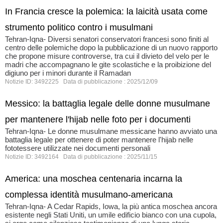
In Francia cresce la polemica: la laicità usata come
strumento politico contro i musulmani
Tehran-Iqna- Diversi senatori conservatori francesi sono finiti al
centro delle polemiche dopo la pubblicazione di un nuovo rapporto
che propone misure controverse, tra cui il divieto del velo per le
madri che accompagnano le gite scolastiche e la proibizione del
digiuno per i minori durante il Ramadan
Notizie ID: 3492225 Data di pubblicazione : 2025/12/09
Messico: la battaglia legale delle donne musulmane
per mantenere l'hijab nelle foto per i documenti
Tehran-Iqna- Le donne musulmane messicane hanno avviato una
battaglia legale per ottenere di poter mantenere l'hijab nelle
fototessere utilizzate nei documenti personali
Notizie ID: 3492164 Data di pubblicazione : 2025/11/15
America: una moschea centenaria incarna la
complessa identità musulmano-americana
Tehran-Iqna- A Cedar Rapids, Iowa, la più antica moschea ancora
esistente negli Stati Uniti, un umile edificio bianco con una cupola,