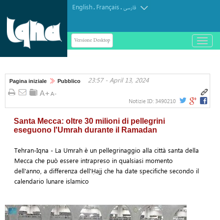
English
Français
.
.
فارسی
Versione Desktop
باز
و
بسته
کردن
23:57 - April 13, 2024
منو
Pagina iniziale
Pubblico
Notizie ID:
3490210
Santa Mecca: oltre 30 milioni di pellegrini
eseguono l'Umrah durante il Ramadan
Tehran-Iqna - La Umrah è un pellegrinaggio alla città santa della
Mecca che può essere intrapreso in qualsiasi momento
dell'anno, a differenza dell'Ḥajj che ha date specifiche secondo il
calendario lunare islamico