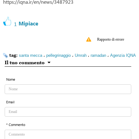
https://iqna.ir/en/news/3487923
Mipiace
1
Rapporto di errore
tag:
،
،
،
،
santa mecca
pellegrinaggio
Umrah
ramadan
Agenzia IQNA
Il tuo commento
Nome
Email
* Commento