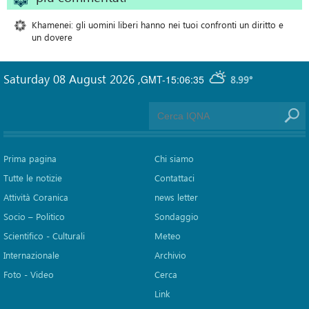
Khamenei: gli uomini liberi hanno nei tuoi confronti un diritto e
un dovere
Saturday 08 August 2026
,
GMT-15:06:35
8.99°
Prima pagina
Chi siamo
Tutte le notizie
Contattaci
Attività Coranica
news letter
Socio – Politico
Sondaggio
Scientifico - Culturali
Meteo
Internazionale
Archivio
Foto - Video
Cerca
Link