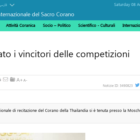
فارسی
ternazionale del Sacro Corano
Attività Coranica
Socio – Politico
Scientifico - Culturali
Internazi
ato i vincitori delle competizioni
Notizie ID:
3490823
zionale di recitazione del Corano della Thailandia si è tenuta presso la Mosc