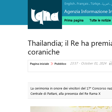
English
Français
Türkçe
.
.
.
.
العربیة
Agenzia Informazione In
Prima pagina
Tutte le notizie
Thailandia; il Re ha premi
coraniche
23:57 - October 01, 2024
Pagina iniziale
Pubblico
La cerimonia in onore dei vincitori del 17° Concorso na
Centrale di Pattani, alla presenza del Re Rama X