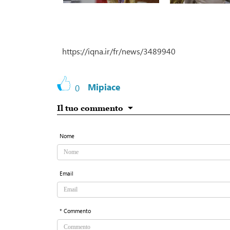
https://iqna.ir/fr/news/3489940
Mipiace
0
Il tuo commento
Nome
Email
* Commento