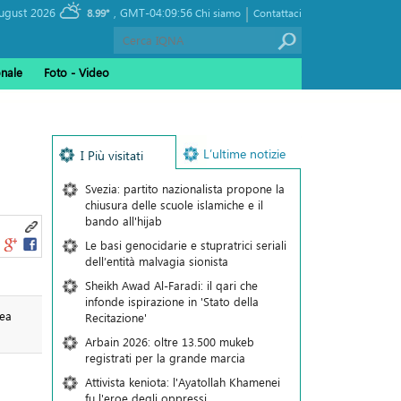
|
, Saturday 08 August 2026
GMT-04:09:56
8.99°
Chi siamo
Contattaci
onale
Foto - Video
L’ultime notizie
I Più visitati
Svezia: partito nazionalista propone la
chiusura delle scuole islamiche e il
bando all'hijab
Le basi genocidarie e stupratrici seriali
dell’entità malvagia sionista
Sheikh Awad Al-Faradi: il qari che
infonde ispirazione in 'Stato della
hea
Recitazione'
Arbain 2026: oltre 13.500 mukeb
registrati per la grande marcia
Attivista keniota: l'Ayatollah Khamenei
fu l'eroe degli oppressi