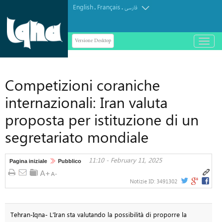
English
Français
.
.
فارسی
Versione Desktop
باز
و
بسته
کردن
Competizioni coraniche
منو
internazionali: Iran valuta
proposta per istituzione di un
segretariato mondiale
11:10 - February 11, 2025
Pagina iniziale
Pubblico
Notizie ID:
3491302
Tehran-Iqna- L'Iran sta valutando la possibilità di proporre la