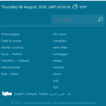
Thursday 06 August 2026
,
GMT-03:35:02
8.99°
Prima pagina
Chi siamo
Tutte le notizie
Contattaci
Attività Coranica
news letter
Socio – Politico
Sondaggio
Scientifico - Culturali
Meteo
Internazionale
Archivio
Foto - Video
Cerca
Link
RSS
English
Français
Türkçe
.
.
.
.
فارسی
العربیة
©
Tutti i contenuti di questo sito appartengono all'Agenzia