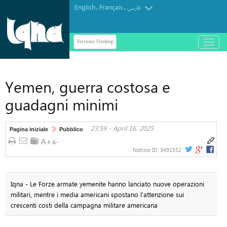
English
Français
.
.
فارسی
Versione Desktop
باز
و
بسته
کردن
Yemen, guerra costosa e
منو
guadagni minimi
23:59 - April 16, 2025
Pagina iniziale
Pubblico
Notizie ID:
3491552
Iqna - Le Forze armate yemenite hanno lanciato nuove operazioni
militari, mentre i media americani spostano l’attenzione sui
crescenti costi della campagna militare americana