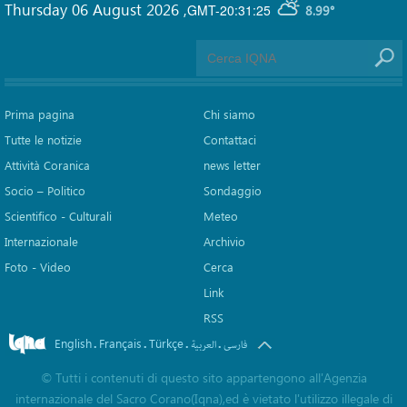
Thursday 06 August 2026
,
GMT-20:31:25
8.99°
Prima pagina
Chi siamo
Tutte le notizie
Contattaci
Attività Coranica
news letter
Socio – Politico
Sondaggio
Scientifico - Culturali
Meteo
Internazionale
Archivio
Foto - Video
Cerca
Link
RSS
English
Français
Türkçe
.
.
.
.
فارسی
العربیة
©
Tutti i contenuti di questo sito appartengono all'Agenzia
internazionale del Sacro Corano(Iqna),ed è vietato l'utilizzo illegale di