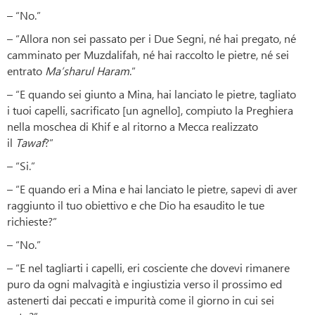
– “No.”
– “Allora non sei passato per i Due Segni, né hai pregato, né
camminato per Muzdalifah, né hai raccolto le pietre, né sei
entrato
Ma’sharul Haram
.”
– “E quando sei giunto a Mina, hai lanciato le pietre, tagliato
i tuoi capelli, sacrificato [un agnello], compiuto la Preghiera
nella moschea di Khif e al ritorno a Mecca realizzato
il
Tawaf
?”
– “Si.”
– “E quando eri a Mina e hai lanciato le pietre, sapevi di aver
raggiunto il tuo obiettivo e che Dio ha esaudito le tue
richieste?”
– “No.”
– “E nel tagliarti i capelli, eri cosciente che dovevi rimanere
puro da ogni malvagità e ingiustizia verso il prossimo ed
astenerti dai peccati e impurità come il giorno in cui sei