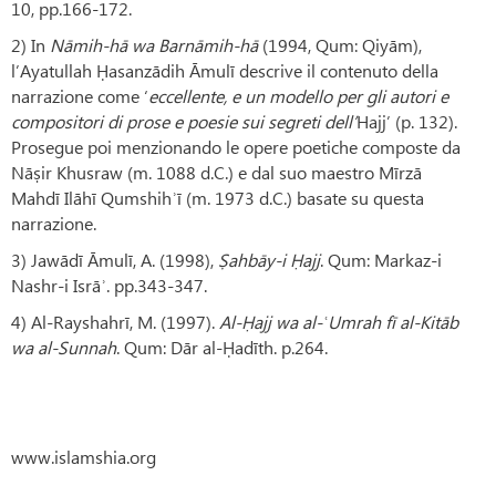
10, pp.166-172.
2) In
Nāmih-hā wa Barnāmih-hā
(1994, Qum: Qiyām),
l’Ayatullah Ḥasanzādih Āmulī descrive il contenuto della
narrazione come ‘
eccellente, e un modello per gli autori e
compositori di prose e poesie sui segreti dell’
Hajj’ (p. 132).
Prosegue poi menzionando le opere poetiche composte da
Nāṣir Khusraw (m. 1088 d.C.) e dal suo maestro Mīrzā
Mahdī Ilāhī Qumshihʾī (m. 1973 d.C.) basate su questa
narrazione.
3) Jawādī Āmulī, A. (1998),
Ṣahbāy-i Ḥajj
. Qum: Markaz-i
Nashr-i Isrāʾ. pp.343-347.
4) Al-Rayshahrī, M. (1997).
Al-Ḥajj wa al-ʿUmrah fī al-Kitāb
wa al-Sunnah
. Qum: Dār al-Ḥadīth. p.264.
www.islamshia.org