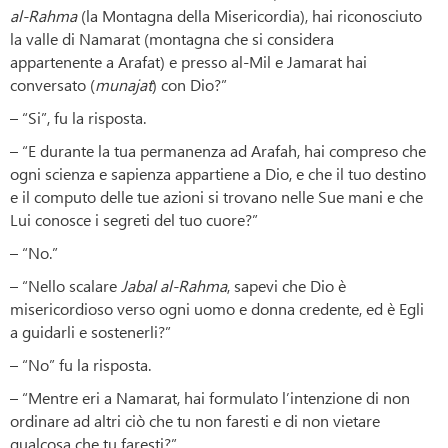
al-Rahma
(la Montagna della Misericordia), hai riconosciuto
la valle di Namarat (montagna che si considera
appartenente a Arafat) e presso al-Mil e Jamarat hai
conversato (
munajat
) con Dio?”
– “Si”, fu la risposta.
– “E durante la tua permanenza ad Arafah, hai compreso che
ogni scienza e sapienza appartiene a Dio, e che il tuo destino
e il computo delle tue azioni si trovano nelle Sue mani e che
Lui conosce i segreti del tuo cuore?”
– “No.”
– “Nello scalare
Jabal al-Rahma
, sapevi che Dio è
misericordioso verso ogni uomo e donna credente, ed è Egli
a guidarli e sostenerli?”
– “No” fu la risposta.
– “Mentre eri a Namarat, hai formulato l’intenzione di non
ordinare ad altri ciò che tu non faresti e di non vietare
qualcosa che tu faresti?”