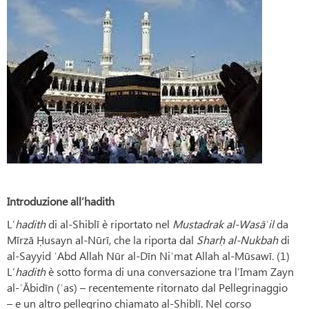
Introduzione
all’hadith
L’
hadith
di al-Shiblī è riportato nel
Mustadrak al-Wasāʾil
da
Mīrzā Ḥusayn al-Nūrī, che la riporta dal
Sharḥ al-Nukbah
di
al-Sayyid ʿAbd Allah Nūr al-Dīn Niʿmat Allah al-Mūsawī. (1)
L’
hadith
è sotto forma di una conversazione tra l’Imam Zayn
al-ʿĀbidīn (ʿas) – recentemente ritornato dal Pellegrinaggio
– e un altro pellegrino chiamato al-Shiblī. Nel corso