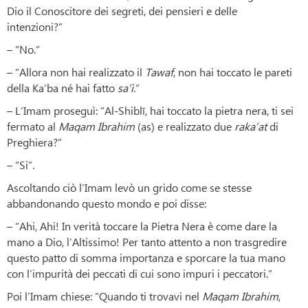
Dio il Conoscitore dei segreti, dei pensieri e delle
intenzioni?”
– “No.”
– “Allora non hai realizzato il
Tawaf
, non hai toccato le pareti
della Ka’ba né hai fatto
sa’ì
.”
– L’Imam proseguì: “Al-Shiblī, hai toccato la pietra nera, ti sei
fermato al
Maqam Ibrahim
(as) e realizzato due
raka’at
di
Preghiera?”
– “Si”.
Ascoltando ciò l’Imam levò un grido come se stesse
abbandonando questo mondo e poi disse:
– “Ahi, Ahi! In verità toccare la Pietra Nera è come dare la
mano a Dio, l’Altissimo! Per tanto attento a non trasgredire
questo patto di somma importanza e sporcare la tua mano
con l’impurità dei peccati di cui sono impuri i peccatori.”
Poi l’Imam chiese: “Quando ti trovavi nel
Maqam Ibrahim
,