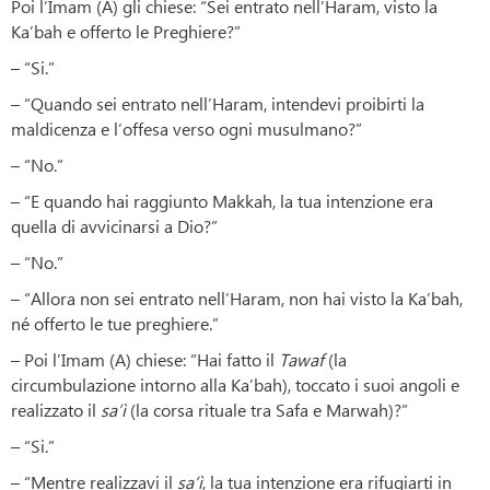
Poi l’Imam (A) gli chiese: “Sei entrato nell’Haram, visto la
Ka’bah e offerto le Preghiere?”
– “Si.”
– “Quando sei entrato nell’Haram, intendevi proibirti la
maldicenza e l’offesa verso ogni musulmano?”
– “No.”
– “E quando hai raggiunto Makkah, la tua intenzione era
quella di avvicinarsi a Dio?”
– “No.”
– “Allora non sei entrato nell’Haram, non hai visto la Ka’bah,
né offerto le tue preghiere.”
– Poi l’Imam (A) chiese: “Hai fatto il
Tawaf
(la
circumbulazione intorno alla Ka’bah), toccato i suoi angoli e
realizzato il
sa’ì
(la corsa rituale tra Safa e Marwah)?”
– “Si.”
– “Mentre realizzavi il
sa’ì
, la tua intenzione era rifugiarti in