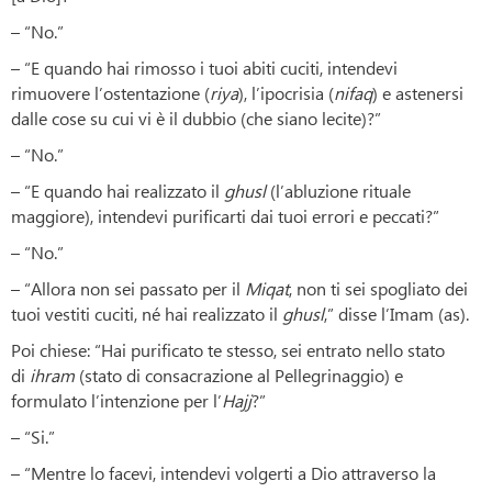
– “No.”
– “E quando hai rimosso i tuoi abiti cuciti, intendevi
rimuovere l’ostentazione (
riya
), l’ipocrisia (
nifaq
) e astenersi
dalle cose su cui vi è il dubbio (che siano lecite)?”
– “No.”
– “E quando hai realizzato il
ghusl
(l’abluzione rituale
maggiore), intendevi purificarti dai tuoi errori e peccati?”
– “No.”
– “Allora non sei passato per il
Miqat
, non ti sei spogliato dei
tuoi vestiti cuciti, né hai realizzato il
ghusl
,” disse l’Imam (as).
Poi chiese: “Hai purificato te stesso, sei entrato nello stato
di
ihram
(stato di consacrazione al Pellegrinaggio) e
formulato l’intenzione per l’
Hajj
?”
– “Si.”
– “Mentre lo facevi, intendevi volgerti a Dio attraverso la