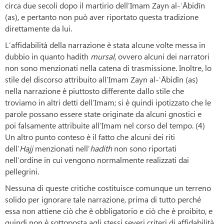
circa due secoli dopo il martirio dell’Imam Zayn al-ʿĀbidīn
(as), e pertanto non può aver riportato questa tradizione
direttamente da lui.
L’affidabilità della narrazione è stata alcune volte messa in
dubbio in quanto hadith
mursal
, ovvero alcuni dei narratori
non sono menzionati nella catena di trasmissione. Inoltre, lo
stile del discorso attribuito all’Imam Zayn al-ʿĀbidīn (as)
nella narrazione è piuttosto differente dallo stile che
troviamo in altri detti dell’Imam; si è quindi ipotizzato che le
parole possano essere state originate da alcuni gnostici e
poi falsamente attribuite all’Imam nel corso del tempo. (4)
Un altro punto conteso è il fatto che alcuni dei riti
dell’
Hajj
menzionati nell’
hadith
non sono riportati
nell’ordine in cui vengono normalmente realizzati dai
pellegrini.
Nessuna di queste critiche costituisce comunque un terreno
solido per ignorare tale narrazione, prima di tutto perché
essa non attiene ciò che è obbligatorio e ciò che è proibito, e
quindi non è sottoposta agli stessi severi criteri di affidabilità