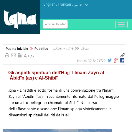
English
Français
.
.
فارسی
Versione Desktop
باز
و
بسته
کردن
23:56 - June 09, 2025
منو
Pagina iniziale
Pubblico
Notizie ID:
3491720
Gli aspetti spirituali dell’Hajj: l’Imam Zayn al-
ʿĀbidīn (as) e Al-Shiblī
Iqna - L’hadith è sotto forma di una conversazione tra l’Imam
Zayn al-ʿĀbidīn (ʿas) – recentemente ritornato dal Pellegrinaggio
– e un altro pellegrino chiamato al-Shiblī. Nel corso
dell’affascinante discussione l’Imam spiega sinteticamente le
dimensioni spirituali dei riti dell’Hajj