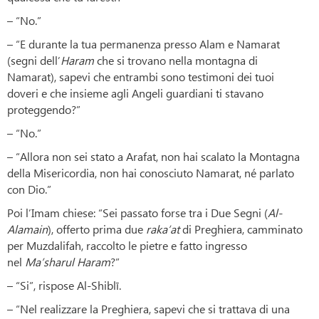
– “No.”
– “E durante la tua permanenza presso Alam e Namarat
(segni dell’
Haram
che si trovano nella montagna di
Namarat), sapevi che entrambi sono testimoni dei tuoi
doveri e che insieme agli Angeli guardiani ti stavano
proteggendo?”
– “No.”
– “Allora non sei stato a Arafat, non hai scalato la Montagna
della Misericordia, non hai conosciuto Namarat, né parlato
con Dio.”
Poi l’Imam chiese: “Sei passato forse tra i Due Segni (
Al-
Alamain
), offerto prima due
raka’at
di Preghiera, camminato
per Muzdalifah, raccolto le pietre e fatto ingresso
nel
Ma’sharul Haram
?”
– “Si”, rispose Al-Shiblī.
– “Nel realizzare la Preghiera, sapevi che si trattava di una