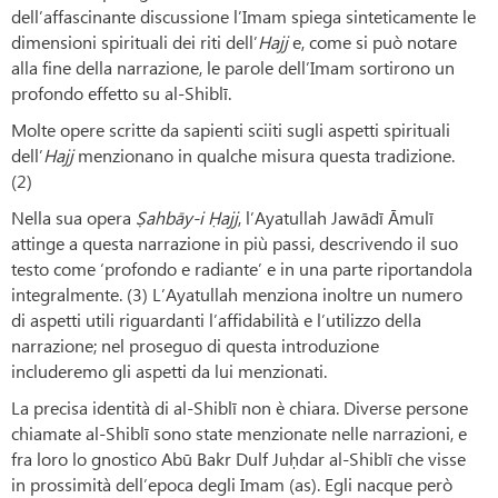
dell’affascinante discussione l’Imam spiega sinteticamente le
dimensioni spirituali dei riti dell’
Hajj
e, come si può notare
alla fine della narrazione, le parole dell’Imam sortirono un
profondo effetto su al-Shiblī.
Molte opere scritte da sapienti sciiti sugli aspetti spirituali
dell’
Hajj
menzionano in qualche misura questa tradizione.
(2)
Nella sua opera
Ṣahbāy-i Ḥajj
, l’Ayatullah Jawādī Āmulī
attinge a questa narrazione in più passi, descrivendo il suo
testo come ‘profondo e radiante’ e in una parte riportandola
integralmente. (3) L’Ayatullah menziona inoltre un numero
di aspetti utili riguardanti l’affidabilità e l’utilizzo della
narrazione; nel proseguo di questa introduzione
includeremo gli aspetti da lui menzionati.
La precisa identità di al-Shiblī non è chiara. Diverse persone
chiamate al-Shiblī sono state menzionate nelle narrazioni, e
fra loro lo gnostico Abū Bakr Dulf Juḥdar al-Shiblī che visse
in prossimità dell’epoca degli Imam (as). Egli nacque però