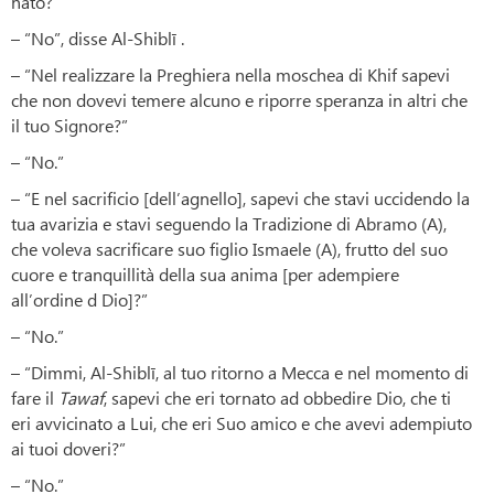
nato?”
– “No”, disse Al-Shiblī .
– “Nel realizzare la Preghiera nella moschea di Khif sapevi
che non dovevi temere alcuno e riporre speranza in altri che
il tuo Signore?”
– “No.”
– “E nel sacrificio [dell’agnello], sapevi che stavi uccidendo la
tua avarizia e stavi seguendo la Tradizione di Abramo (A),
che voleva sacrificare suo figlio Ismaele (A), frutto del suo
cuore e tranquillità della sua anima [per adempiere
all’ordine d Dio]?”
– “No.”
– “Dimmi, Al-Shiblī, al tuo ritorno a Mecca e nel momento di
fare il
Tawaf
, sapevi che eri tornato ad obbedire Dio, che ti
eri avvicinato a Lui, che eri Suo amico e che avevi adempiuto
ai tuoi doveri?”
– “No.”