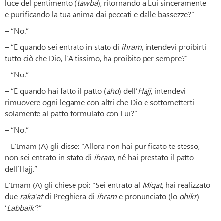
luce del pentimento (
tawba
), ritornando a Lui sinceramente
e purificando la tua anima dai peccati e dalle bassezze?”
– “No.”
– “E quando sei entrato in stato di
ihram
, intendevi proibirti
tutto ciò che Dio, l’Altissimo, ha proibito per sempre?”
– “No.”
– “E quando hai fatto il patto (
ahd
) dell’
Hajj
, intendevi
rimuovere ogni legame con altri che Dio e sottometterti
solamente al patto formulato con Lui?”
– “No.”
– L’Imam (A) gli disse: “Allora non hai purificato te stesso,
non sei entrato in stato di
ihram
, né hai prestato il patto
dell’Hajj.”
L’Imam (A) gli chiese poi: “Sei entrato al
Miqat
, hai realizzato
due
raka’at
di Preghiera di
ihram
e pronunciato (lo
dhikr
)
‘
Labbaik’
?”