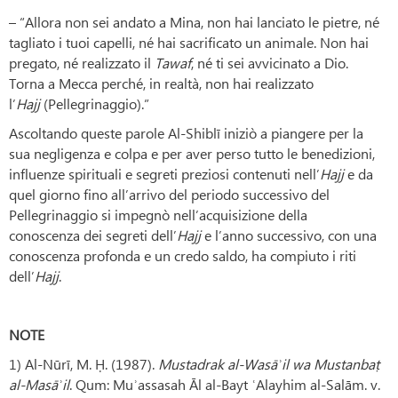
– “Allora non sei andato a Mina, non hai lanciato le pietre, né
tagliato i tuoi capelli, né hai sacrificato un animale. Non hai
pregato, né realizzato il
Tawaf
, né ti sei avvicinato a Dio.
Torna a Mecca perché, in realtà, non hai realizzato
l’
Hajj
(Pellegrinaggio).”
Ascoltando queste parole Al-Shiblī iniziò a piangere per la
sua negligenza e colpa e per aver perso tutto le benedizioni,
influenze spirituali e segreti preziosi contenuti nell’
Hajj
e da
quel giorno fino all’arrivo del periodo successivo del
Pellegrinaggio si impegnò nell’acquisizione della
conoscenza dei segreti dell’
Hajj
e l’anno successivo, con una
conoscenza profonda e un credo saldo, ha compiuto i riti
dell’
Hajj
.
NOTE
1) Al-Nūrī, M. Ḥ. (1987).
Mustadrak al-Wasāʾil wa Mustanbaṭ
al-Masāʾil
. Qum: Muʾassasah Āl al-Bayt ʿAlayhim al-Salām. v.