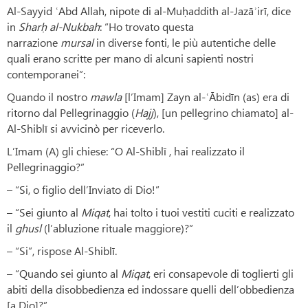
Al-Sayyid ʿAbd Allah, nipote di al-Muḥaddith al-Jazāʾirī, dice
in
Sharḥ al-Nukbah
: “Ho trovato questa
narrazione
mursal
in diverse fonti, le più autentiche delle
quali erano scritte per mano di alcuni sapienti nostri
contemporanei”:
Quando il nostro
mawla
[l’Imam] Zayn al-ʿĀbidīn (as) era di
ritorno dal Pellegrinaggio (
Hajj
), [un pellegrino chiamato] al-
Al-Shiblī si avvicinò per riceverlo.
L’Imam (A) gli chiese: “O Al-Shiblī , hai realizzato il
Pellegrinaggio?”
– “Si, o figlio dell’Inviato di Dio!”
– “Sei giunto al
Miqat
, hai tolto i tuoi vestiti cuciti e realizzato
il
ghusl
(l’abluzione rituale maggiore)?”
– “Si”, rispose Al-Shiblī.
– “Quando sei giunto al
Miqat
, eri consapevole di toglierti gli
abiti della disobbedienza ed indossare quelli dell’obbedienza
[a Dio]?”