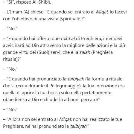
– “Si”, rispose Al-Shiblī.
– L’Imam (A) chiese: “E quando sei entrato al
Miqat
, lo facevi
con l’obiettivo di una visita [spirituale]?”
– “No.”
– “E quando hai offerto due
raka’at
di Preghiera, intendevi
avvicinarti ad Dio attraverso la migliore delle azioni e la più
grande virtù dei (Suoi) servi, che è la
salah
(Preghiera
rituale)?”
– “No.”
– “E quando hai pronunciato la
talbiyah
(la formula rituale
che si recita durante il Pellegrinaggio), la tua intenzione era
quella di aprire la tua bocca solo nella perfettamente
obbedienza a Dio e chiuderla ad ogni peccato?”
– “No.”
– “Allora non sei entrato al
Miqat
, non hai realizzato le tue
Preghiere, né hai pronunciato la
talbiyah
.”