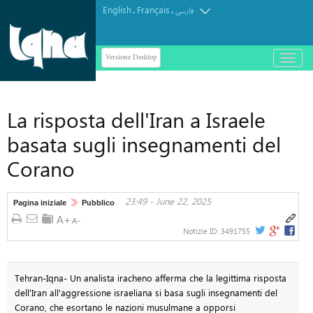
English
Français
.
.
فارسی
Versione Desktop
باز
و
بسته
کردن
La risposta dell'Iran a Israele
منو
basata sugli insegnamenti del
Corano
23:49 - June 22, 2025
Pagina iniziale
Pubblico
Notizie ID:
3491755
Tehran-Iqna- Un analista iracheno afferma che la legittima risposta
dell'Iran all'aggressione israeliana si basa sugli insegnamenti del
Corano, che esortano le nazioni musulmane a opporsi