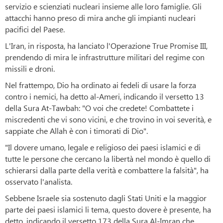
servizio e scienziati nucleari insieme alle loro famiglie. Gli
attacchi hanno preso di mira anche gli impianti nucleari
pacifici del Paese.
L'Iran, in risposta, ha lanciato l'Operazione True Promise III,
prendendo di mira le infrastrutture militari del regime con
missili e droni.
Nel frattempo, Dio ha ordinato ai fedeli di usare la forza
contro i nemici, ha detto al-Ameri, indicando il versetto 13
della Sura At-Tawbah: "O voi che credete! Combattete i
miscredenti che vi sono vicini, e che trovino in voi severità, e
sappiate che Allah è con i timorati di Dio".
"Il dovere umano, legale e religioso dei paesi islamici e di
tutte le persone che cercano la libertà nel mondo è quello di
schierarsi dalla parte della verità e combattere la falsità", ha
osservato l'analista.
Sebbene Israele sia sostenuto dagli Stati Uniti e la maggior
parte dei paesi islamici li tema, questo dovere è presente, ha
detto, indicando il versetto 173 della Sura Al-Imran che