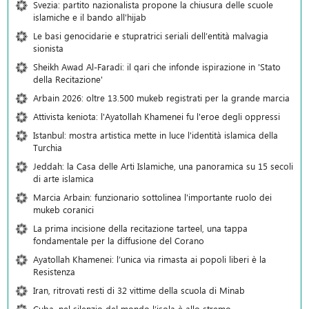
Svezia: partito nazionalista propone la chiusura delle scuole
islamiche e il bando all'hijab
Le basi genocidarie e stupratrici seriali dell’entità malvagia
sionista
Sheikh Awad Al-Faradi: il qari che infonde ispirazione in 'Stato
della Recitazione'
Arbain 2026: oltre 13.500 mukeb registrati per la grande marcia
Attivista keniota: l'Ayatollah Khamenei fu l'eroe degli oppressi
Istanbul: mostra artistica mette in luce l'identità islamica della
Turchia
Jeddah: la Casa delle Arti Islamiche, una panoramica su 15 secoli
di arte islamica
Marcia Arbain: funzionario sottolinea l'importante ruolo dei
mukeb coranici
La prima incisione della recitazione tarteel, una tappa
fondamentale per la diffusione del Corano
Ayatollah Khamenei: l’unica via rimasta ai popoli liberi è la
Resistenza
Iran, ritrovati resti di 32 vittime della scuola di Minab
Cuba, nel silenzio del mondo l’isola è allo stremo