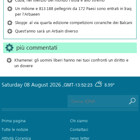
Un milione e 813.188 pellegrini da 172 Paesi sono entrati in Iraq
per l’Arbaeen
Skopje: al via quarta edizione competizioni coraniche dei Balcani
Quest’anno sarà un Arbain diverso
più commentati
Khamenei: gli uomini liberi hanno nei tuoi confronti un diritto e
un dovere
Saturday 08 August 2026
,
GMT-13:52:23
8.99°
Prima pagina
Chi siamo
Tutte le notizie
Contattaci
Attività Coranica
news letter