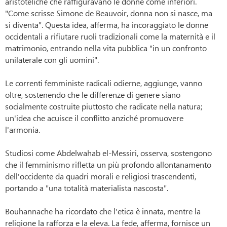
aristoteliche che raffiguravano le donne come inferiori.
"Come scrisse Simone de Beauvoir, donna non si nasce, ma
si diventa".
Questa idea, afferma, ha incoraggiato le donne
occidentali a rifiutare ruoli tradizionali come la maternità e il
matrimonio, entrando nella vita pubblica "in un confronto
unilaterale con gli uomini".
Le correnti femministe radicali odierne, aggiunge, vanno
oltre, sostenendo che le differenze di genere siano
socialmente costruite piuttosto che radicate nella natura;
un'idea che acuisce il conflitto anziché promuovere
l'armonia.
Studiosi come Abdelwahab el-Messiri, osserva, sostengono
che il femminismo rifletta un più profondo allontanamento
dell'occidente da quadri morali e religiosi trascendenti,
portando a "una totalità materialista nascosta".
Bouhannache ha ricordato che l'etica è innata, mentre la
religione la rafforza e la eleva.
La fede, afferma, fornisce un