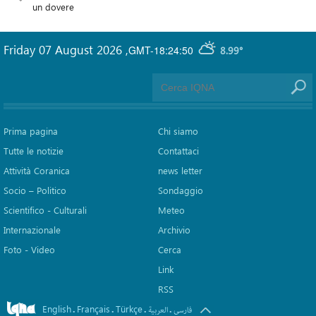
un dovere
Friday 07 August 2026
,
GMT-18:24:50
8.99°
Prima pagina
Chi siamo
Tutte le notizie
Contattaci
Attività Coranica
news letter
Socio – Politico
Sondaggio
Scientifico - Culturali
Meteo
Internazionale
Archivio
Foto - Video
Cerca
Link
RSS
English
Français
Türkçe
.
.
.
.
فارسی
العربیة