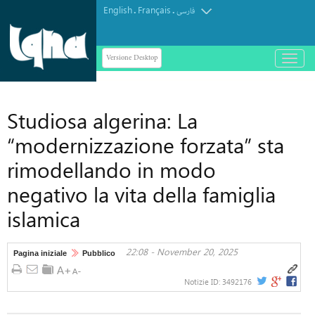
English
Français
.
.
فارسی
Versione Desktop
باز
و
بسته
کردن
Studiosa algerina: La
منو
“modernizzazione forzata” sta
rimodellando in modo
negativo la vita della famiglia
islamica
22:08 - November 20, 2025
Pagina iniziale
Pubblico
Notizie ID:
3492176