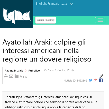
English
Français
.
.
فارسی
Versione Desktop
باز
و
بسته
کردن
Ayatollah Araki: colpire gli
منو
interessi americani nella
regione un dovere religioso
23:52 - June 12, 2026
Pagina iniziale
Pubblico
Notizie ID:
3492662
Tehran-Iqna- Attaccare gli interessi americani ovunque essi si
trovino e affrontare coloro che servono il potere americano è un
obbligo religioso per chiunque abbia la capacità di farlo