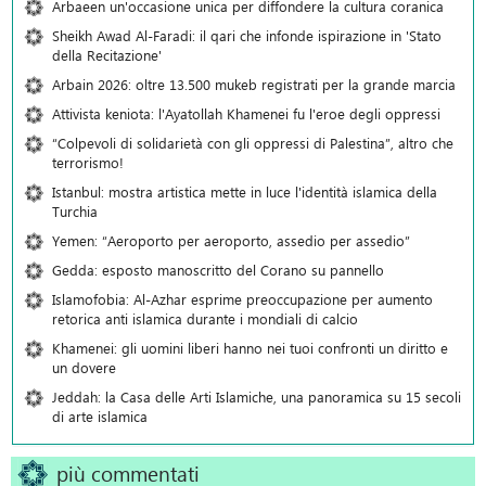
Arbaeen un'occasione unica per diffondere la cultura coranica
Sheikh Awad Al-Faradi: il qari che infonde ispirazione in 'Stato
della Recitazione'
Arbain 2026: oltre 13.500 mukeb registrati per la grande marcia
Attivista keniota: l'Ayatollah Khamenei fu l'eroe degli oppressi
“Colpevoli di solidarietà con gli oppressi di Palestina”, altro che
terrorismo!
Istanbul: mostra artistica mette in luce l'identità islamica della
Turchia
Yemen: “Aeroporto per aeroporto, assedio per assedio”
Gedda: esposto manoscritto del Corano su pannello
Islamofobia: Al-Azhar esprime preoccupazione per aumento
retorica anti islamica durante i mondiali di calcio
Khamenei: gli uomini liberi hanno nei tuoi confronti un diritto e
un dovere
Jeddah: la Casa delle Arti Islamiche, una panoramica su 15 secoli
di arte islamica
più commentati