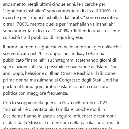
andamento. Negli ultimi cinque anni, le ricerche per
"significato inshallah" sono aumentate di circa il 130%. Le
ricerche per "traduci inshallah dall'arabo" sono cresciute di
oltre il 700%, mentre quelle per "mashallah vs inshallah"
sono aumentate di circa l'1.800%, riflettendo una crescente
curiosità tra il pubblico di lingua inglese.
Il primo aumento significativo nelle menzioni giornalistiche
si è verificato nel 2017, dopo che Lindsay Lohan ha
pubblicato "inshallah" su Instagram, scatenando giorni di
speculazioni sulla sua possibile conversione all'Islam. Due
anni dopo, l'elezione di Ilhan Omar e Rashida Tlaib come
prime donne musulmane al Congresso degli Stati Uniti ha
portato il linguaggio arabo e islamico nella copertura
politica con maggiore frequenza.
Con lo scoppio della guerra a Gaza nell'ottobre 2023,
"inshallah" è diventata più familiare, poiché molti in
Occidente hanno iniziato a seguire influencer e testimoni
oculari dalla Striscia. Le menzioni della parola sono rimaste
elevate prima di aumentare nuovamente quest'anno, in