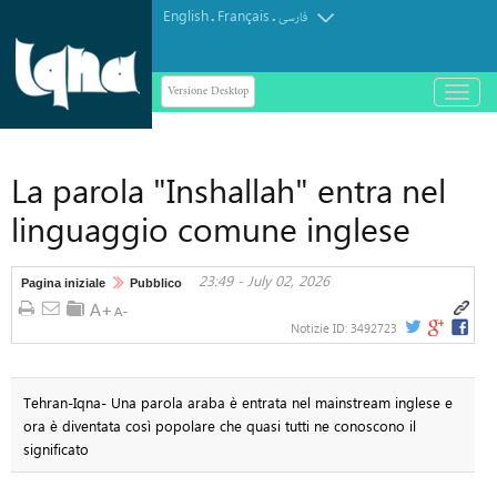
English
Français
.
.
فارسی
Versione Desktop
باز
و
بسته
کردن
La parola "Inshallah" entra nel
منو
linguaggio comune inglese
23:49 - July 02, 2026
Pagina iniziale
Pubblico
Notizie ID:
3492723
Tehran-Iqna- Una parola araba è entrata nel mainstream inglese e
ora è diventata così popolare che quasi tutti ne conoscono il
significato