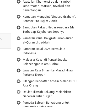
Ayatollah Khamenei adalah simbol
kehormatan, maruah, revolusi dan
penentangan
Kematian Mengejut "Lindsey Graham",
Senator Pro-Rejim Zionis
Sambutan Rakyat Negara-negara Islam
Terhadap Kejohanan Sepanyol
Pameran Panel Kaligrafi Surah-surah
Al-
al-Quran di Jeddah
Pameran Halal 2026 Bermula di
Indonesia
Malaysia Kekal di Puncak Indeks
Pelancongan Islam Global
Lawatan Raja Britain ke Masjid Hijau
Pertama Eropah
Bilangan Pendaftar Arbain Melepasi 1.3
Juta Orang
Daulat Tilawah Peluang Melahirkan
Generasi Baharu Qari
Pemuda Bahrain Berkabung untuk
Pemimpin Syahid Iran