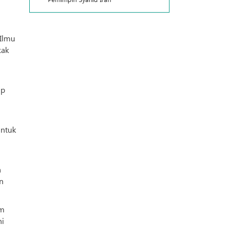
 Ilmu
kak
ip
untuk
n
n
am
ni