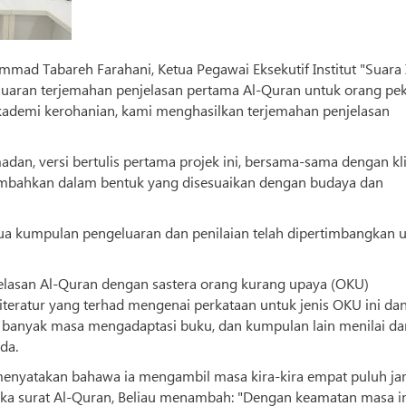
ad Tabareh Farahani, Ketua Pegawai Eksekutif Institut "Suara
aran terjemahan penjelasan pertama Al-Quran untuk orang pe
kademi kerohanian, kami menghasilkan terjemahan penjelasan
dan, versi bertulis pertama projek ini, bersama-sama dengan kl
sembahkan dalam bentuk yang disesuaikan dengan budaya dan
"Dua kumpulan pengeluaran dan penilaian telah dipertimbangkan 
lasan Al-Quran dengan sastera orang kurang upaya (OKU)
teratur yang terhad mengenai perkataan untuk jenis OKU ini da
banyak masa mengadaptasi buku, dan kumpulan lain menilai da
da.
 menyatakan bahawa ia mengambil masa kira-kira empat puluh j
a surat Al-Quran, Beliau menambah: "Dengan keamatan masa i