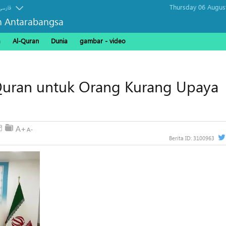
Thursday 06 Augus
فارسی
n Antarabangsa
a
Al-Quran
Dunia
gambar - video
Quran untuk Orang Kurang Upaya
Berita ID:
3100963