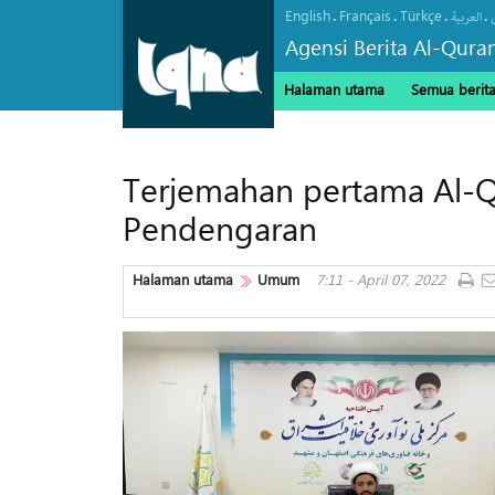
English
Français
Türkçe
.
.
.
.
العربیة
Agensi Berita Al-Qura
Halaman utama
Semua berit
Terjemahan pertama Al-
Pendengaran
Halaman utama
Umum
7:11 - April 07, 2022