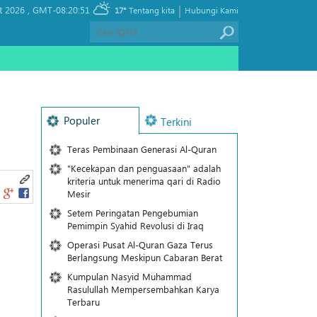
|
t 2026 ,
GMT-08:20:51
17°
Tentang kita
Hubungi Kami
Populer
Terkini
Teras Pembinaan Generasi Al-Quran
"Kecekapan dan penguasaan" adalah
kriteria untuk menerima qari di Radio
Mesir
Setem Peringatan Pengebumian
Pemimpin Syahid Revolusi di Iraq
Operasi Pusat Al-Quran Gaza Terus
Berlangsung Meskipun Cabaran Berat
Kumpulan Nasyid Muhammad
Rasulullah Mempersembahkan Karya
Terbaru