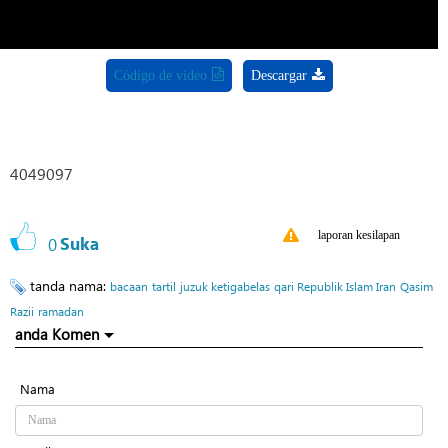
Código de video
Descargar
4049097
laporan kesilapan
0
Suka
tanda nama:
bacaan
tartil
juzuk ketigabelas
qari Republik Islam Iran
Qasim
Razii
ramadan
anda Komen
Nama