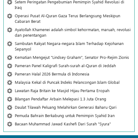
Setem Peringatan Pengebumian Pemimpin Syahid Revolusi di
Iraq
Operasi Pusat Al-Quran Gaza Terus Berlangsung Meskipun
Cabaran Berat
Ayatollah Khamenei adalah simbol kehormatan, maruah, revolusi
dan penentangan
Sambutan Rakyat Negara-negara Islam Terhadap Kejohanan
Sepanyol
Kematian Mengejut "Lindsey Graham", Senator Pro-Rejim Zionis
Pameran Panel Kaligrafi Surah-surah al-Quran di Jeddah
Pameran Halal 2026 Bermula di Indonesia
Malaysia Kekal di Puncak Indeks Pelancongan Islam Global
Lawatan Raja Britain ke Masjid Hijau Pertama Eropah
Bilangan Pendaftar Arbain Melepasi 1.3 Juta Orang
Daulat Tilawah Peluang Melahirkan Generasi Baharu Qari
Pemuda Bahrain Berkabung untuk Pemimpin Syahid Iran
Bacaan Muhammad Jawad Kashefi Dari Surah "Syura"