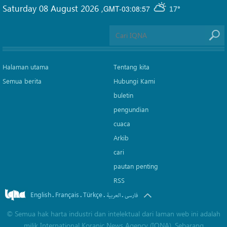
Saturday 08 August 2026
,
GMT-03:08:57
17°
Halaman utama
Tentang kita
Semua berita
Hubungi Kami
buletin
pengundian
cuaca
Arkib
cari
pautan penting
RSS
English
Français
Türkçe
.
.
.
.
فارسی
العربیة
©
Semua hak harta industri dan intelektual dari laman web ini adalah
milik International Koranic News Agency (IQNA). Sebarang