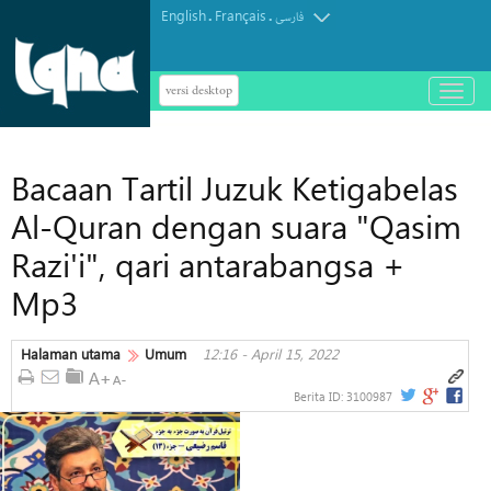
English
Français
.
.
فارسی
versi desktop
باز
و
بسته
کردن
Bacaan Tartil Juzuk Ketigabelas
منو
Al-Quran dengan suara "Qasim
Razi'i", qari antarabangsa +
Mp3
Halaman utama
Umum
12:16 - April 15, 2022
Berita ID:
3100987