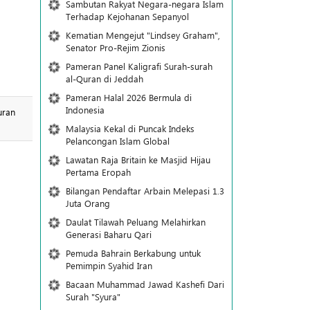
Sambutan Rakyat Negara-negara Islam
Terhadap Kejohanan Sepanyol
Kematian Mengejut "Lindsey Graham",
Senator Pro-Rejim Zionis
Pameran Panel Kaligrafi Surah-surah
al-Quran di Jeddah
Pameran Halal 2026 Bermula di
Indonesia
uran
Malaysia Kekal di Puncak Indeks
Pelancongan Islam Global
Lawatan Raja Britain ke Masjid Hijau
Pertama Eropah
Bilangan Pendaftar Arbain Melepasi 1.3
Juta Orang
Daulat Tilawah Peluang Melahirkan
Generasi Baharu Qari
Pemuda Bahrain Berkabung untuk
Pemimpin Syahid Iran
Bacaan Muhammad Jawad Kashefi Dari
Surah "Syura"