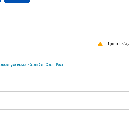
laporan kesilap
tarabangsa
republik Islam Iran
Qasim Razii