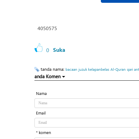
4050575
0
Suka
tanda nama:
bacaan
juzuk kelapanbelas
Al-Quran
qari an
anda Komen
Nama
Email
* komen