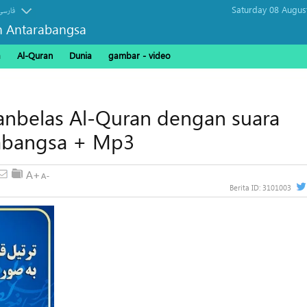
Saturday 08 Augus
فارسی
n Antarabangsa
a
Al-Quran
Dunia
gambar - video
panbelas Al-Quran dengan suara
arabangsa + Mp3
Berita ID:
3101003