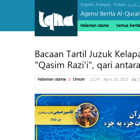
English
Français
Türkçe
.
.
.
.
العربیة
Agensi Berita Al-Qura
Halaman utama
Semua berit
Bacaan Tartil Juzuk Kela
"Qasim Razi'i", qari ant
Halaman utama
Umum
12:24 - April 20, 2022