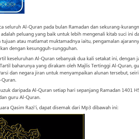
aca seluruh Al-Quran pada bulan Ramadan dan sekurang-kurang
ni adalah peluang yang baik untuk lebih mengenali kitab suci ini d
 tujuan atau matlamat muktamadnya iaitu, pengamalan ajarann
sikan dengan kesungguh-sungguhan.
til keseluruhan Al-Quran sebanyak dua kali setakat ini, dengan j
Tartil baharunya yang dirakam oleh Majlis Tertinggi Al-Quran, g
rsi dan negara jiran untuk menyampaikan alunan tersebut, seir
-Quran.
juzuk daripada Al-Quran setiap hari sepanjang Ramadan 1401 H
dan guru Al-Quran.
ara Qasim Razi'i, dapat disemak dari Mp3 dibawah ini: