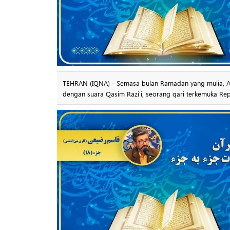
TEHRAN (IQNA) - Semasa bulan Ramadan yang mulia, Age
dengan suara Qasim Razi'i, seorang qari terkemuka Repu