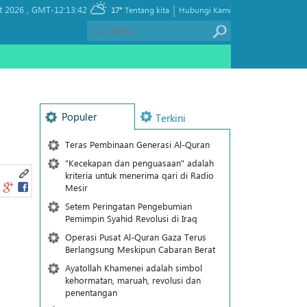
|
t 2026 ,
GMT-12:13:42
17°
Tentang kita
Hubungi Kami
Populer
Terkini
Teras Pembinaan Generasi Al-Quran
"Kecekapan dan penguasaan" adalah
kriteria untuk menerima qari di Radio
Mesir
Setem Peringatan Pengebumian
Pemimpin Syahid Revolusi di Iraq
Operasi Pusat Al-Quran Gaza Terus
Berlangsung Meskipun Cabaran Berat
Ayatollah Khamenei adalah simbol
kehormatan, maruah, revolusi dan
penentangan