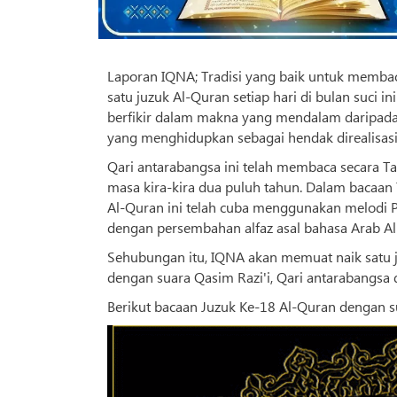
Laporan IQNA; Tradisi yang baik untuk memb
satu juzuk Al-Quran setiap hari di bulan suci i
berfikir dalam makna yang mendalam daripada
yang menghidupkan sebagai hendak direalisa
Qari antarabangsa ini telah membaca secara Tar
masa kira-kira dua puluh tahun. Dalam bacaan 
Al-Quran ini telah cuba menggunakan melodi Pa
dengan persembahan alfaz asal bahasa Arab Al
Sehubungan itu, IQNA akan memuat naik satu 
dengan suara Qasim Razi'i, Qari antarabangsa 
Berikut bacaan Juzuk Ke-18 Al-Quran dengan su