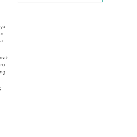
nya
an
ya
arak
uru
ing
S