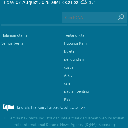
Friday 07 August 2026
,
GMT-08:21:02
17°
Halaman utama
Tentang kita
Semua berita
Hubungi Kami
buletin
pengundian
cuaca
Arkib
cari
pautan penting
RSS
English
Français
Türkçe
.
.
.
.
فارسی
العربیة
©
Semua hak harta industri dan intelektual dari laman web ini adalah
milik International Koranic News Agency (IQNA). Sebarang