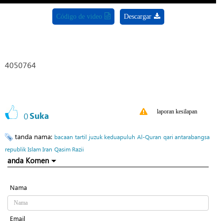
Código de video
Descargar
4050764
laporan kesilapan
0
Suka
tanda nama:
bacaan
tartil
juzuk keduapuluh
Al-Quran
qari antarabangsa
republik Islam Iran
Qasim Razii
anda Komen
Nama
Email