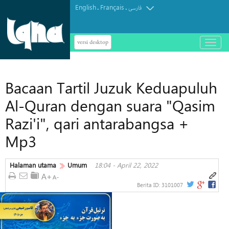
English
Français
.
.
فارسی
versi desktop
باز
و
بسته
کردن
Bacaan Tartil Juzuk Keduapuluh
منو
Al-Quran dengan suara "Qasim
Razi'i", qari antarabangsa +
Mp3
Halaman utama
Umum
18:04 - April 22, 2022
Berita ID:
3101007